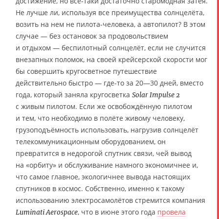
достижение, но всё-таки достаточно старомодная затея.
Не лучше ли, используя все преимущества солнцелёта,
возить на нем не пилота-человека, а автопилот? В этом
случае — без остановок за продовольствием
и отдыхом — беспилотный солнцелёт, если не случится
внезапных поломок, на своей крейсерской скорости мог
бы совершить кругосветное путешествие
действительно быстро — где-то за 20—30 дней, вместо
года, который заняла кругосветка
Solar Impulse 2
с живым пилотом. Если же освобождённую пилотом
и тем, что необходимо в полёте живому человеку,
грузоподъёмность использовать, нагрузив солнцелёт
телекоммуникационным оборудованием, он
превратится в недорогой спутник связи, чей вывод
на «орбиту» и обслуживание намного экономичнее и,
что самое главное, экологичнее вывода настоящих
спутников в космос. Собственно, именно к такому
использованию электросамолётов стремится компания
, что в июне этого года
провела
Luminati Aerospace