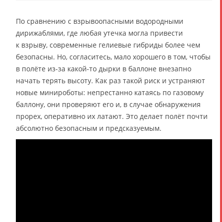
По сравнению с взрывоопасными водородными
дирижаблями, где любая утечка могла привести
к взрыву, современные гелиевые гибриды более чем
безопасны. Но, согласитесь, мало хорошего в том, чтобы
в полёте из-за какой-то дырки в баллоне внезапно
начать терять высоту. Как раз такой риск и устраняют
новые минироботы: непрестанно катаясь по газовому
баллону, они проверяют его и, в случае обнаружения
прорех, оперативно их латают. Это делает полёт почти
абсолютно безопасным и предсказуемым.