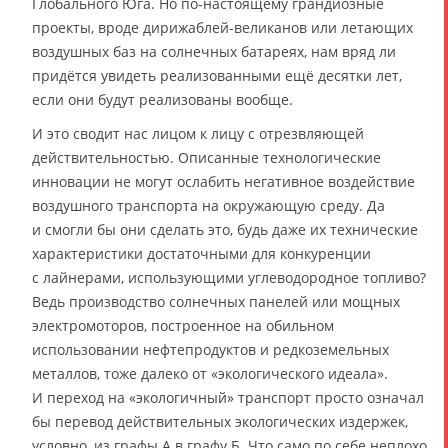
Глобального Юга. Но по-настоящему грандиозные
проекты, вроде дирижаблей-великанов или летающих
воздушных баз на солнечных батареях, нам вряд ли
придётся увидеть реализованными ещё десятки лет,
если они будут реализованы вообще.
И это сводит нас лицом к лицу с отрезвляющей
действительностью. Описанные технологические
инновации не могут ослабить негативное воздействие
воздушного транспорта на окружающую среду. Да
и смогли бы они сделать это, будь даже их технические
характеристики достаточными для конкуренции
с лайнерами, использующими углеводородное топливо?
Ведь производство солнечных панелей или мощных
электромоторов, построенное на обильном
использовании нефтепродуктов и редкоземельных
металлов, тоже далеко от «экологического идеала».
И переход на «экологичный» транспорт просто означал
бы перевод действительных экологических издержек,
условно, из графы А в графу Б. Что само по себе неплохо