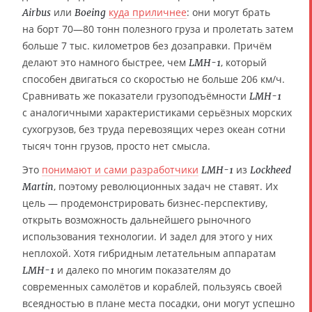
или
куда приличнее
: они могут брать
Airbus
Boeing
на борт 70—80 тонн полезного груза и пролетать затем
больше 7 тыс. километров без дозаправки. Причём
делают это намного быстрее, чем
, который
LMH-1
способен двигаться со скоростью не больше 206 км/ч.
Сравнивать же показатели грузоподъёмности
LMH-1
с аналогичными характеристиками серьёзных морских
сухогрузов, без труда перевозящих через океан сотни
тысяч тонн грузов, просто нет смысла.
Это
понимают и сами разработчики
из
LMH-1
Lockheed
, поэтому революционных задач не ставят. Их
Martin
цель — продемонстрировать бизнес-перспективу,
открыть возможность дальнейшего рыночного
использования технологии. И задел для этого у них
неплохой. Хотя гибридным летательным аппаратам
и далеко по многим показателям до
LMH-1
современных самолётов и кораблей, пользуясь своей
всеядностью в плане места посадки, они могут успешно