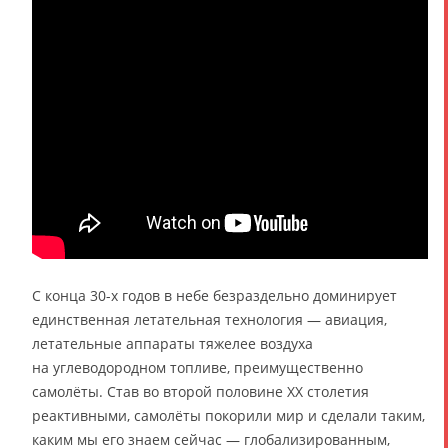
С конца 30-х годов в небе безраздельно доминирует
единственная летательная технология — авиация,
летательные аппараты тяжелее воздуха
на углеводородном топливе, преимущественно
самолёты. Став во второй половине XX столетия
реактивными, самолёты покорили мир и сделали таким,
каким мы его знаем сейчас — глобализированным,