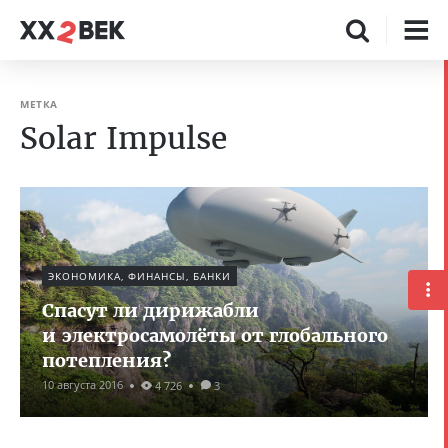
МЕТКА
Solar Impulse
ЭКОНОМИКА, ФИНАНСЫ, БАНКИ
Спасут ли дирижабли
и электросамолёты от глобального
потепления?
10 августа 2016
4 726
3