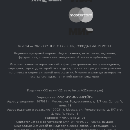
© 2014 — 2025 XX2 ВЕК. ОТКРЫТИЯ, ОЖИДАНИЯ, УГРОЗЫ.
Научно-популярный портал. Наука, техника, технологии, медицина,
футурология, социальные тенденции. Новости и публикации.
Использование материалов сайта (распространение, воспроизведение,
передача, перевод, переработка и др.) допускается при условии указания
источника в форме активной гиперссылки. Мнения и взгляды авторов не
всегда совпадают с точкой зрения редакции.
Издание «XX2 век» («22 век», https://22century.ru)
Учредитель: OOO «КОММУНИКЕЙК»
Адрес учредителя: 107031 г. Москва, ул. Рождественка, д. 5/7 стр. 2, пом. V,
комн. 18
Адрес издателя и редакции: 107031 г. Москва, ул. Рождественка, д. 5/7 стр.
2, пом. V, комн. 18
Телефон: +7(977)948-21-08
Свидетельство о регистрации СМИ ЭЛ № ФС 77 - 68048, выдано
Федеральной службой по надзору в сфере связи, информационных
технологий и массовых коммуникаций (Роскомнадзор) 13.12.2016 г.