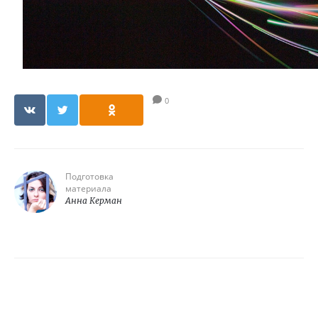
0
Подготовка
материала
Анна Керман