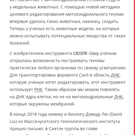
у модельных животных. С помощью новой методики
целевого редактирования митохондриального генома
впервые удалось таких животных, наконец, создать.
Теперь у учёных есть животные модели, на которых
можно испытывать потенциальные лекарства от таких
болезней.
С изобретением инструмента
учёным
CRISPR-Cas9
открылась возможность настраивать геномы
практически любого организма по своему усмотрению.
Для транспортировки фермента Cas9 в область
ДНК
,
которую учёные хотят редактировать, этот инструмент
использует
РНК
. Таким образом мы можем повлиять
на ДНК ядра клетки, но не на митохондриальные
ДНК
,
которые окружены мембраной.
В конце 2018 года химику и биологу Дэвиду Лю (David
Liu) из Массачусетского технологического института
пришло письмо: в Сиэтле группа во главе