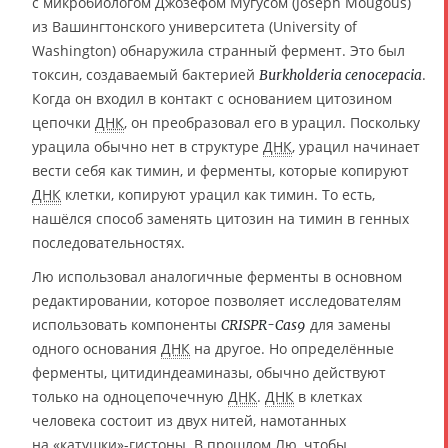
с микробиологом Джозефом Мугусом (Joseph Mougous)
из Вашингтонского университета (University of
Washington) обнаружила странный фермент. Это был
токсин, создаваемый бактерией
.
Burkholderia cenocepacia
Когда он входил в контакт с основанием цитозином
цепочки
ДНК
, он преобразовал его в урацил. Поскольку
урацила обычно нет в структуре
ДНК
, урацил начинает
вести себя как тимин, и ферменты, которые копируют
ДНК
клетки, копируют урацил как тимин. То есть,
нашёлся способ заменять цитозин на тимин в генных
последовательностях.
Лю использовал аналогичные ферменты в основном
редактировании, которое позволяет исследователям
использовать компоненты
для замены
CRISPR-Cas9
одного основания
ДНК
на другое. Но определённые
ферменты, цитидиндеаминазы, обычно действуют
только на одноцепочечную
ДНК
.
ДНК
в клетках
человека состоит из двух нитей, намотанных
на «катушки»-гистоны. В прошлом Лю, чтобы