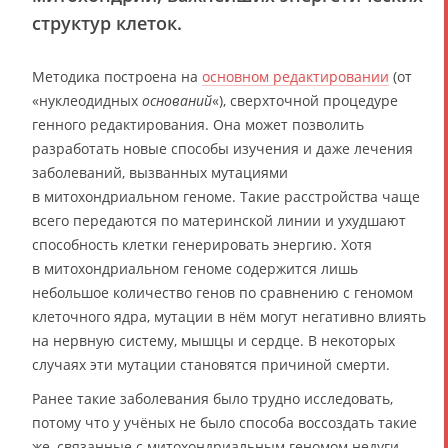
структур клеток.
Методика построена на
основном редактировании
(от
«нуклеодидных
оснований
«), сверхточной процедуре
генного редактирования. Она может позволить
разработать новые способы изучения и даже лечения
заболеваний, вызванных мутациями
в митохондриальном геноме. Такие расстройства чаще
всего передаются по материнской линии и ухудшают
способность клетки генерировать энергию. Хотя
в митохондриальном геноме содержится лишь
небольшое количество генов по сравнению с геномом
клеточного ядра, мутации в нём могут негативно влиять
на нервную систему, мышцы и сердце. В некоторых
случаях эти мутации становятся причиной смерти.
Ранее такие заболевания было трудно исследовать,
потому что у учёных не было способа воссоздать такие
же, связанные с митохондриальным геномом недуги