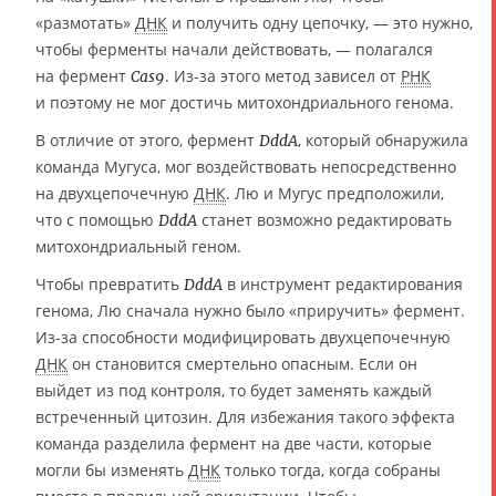
«размотать»
ДНК
и получить одну цепочку, — это нужно,
чтобы ферменты начали действовать, — полагался
на фермент
. Из-за этого метод зависел от
РНК
Cas9
и поэтому не мог достичь митохондриального генома.
В отличие от этого, фермент
, который обнаружила
DddA
команда Мугуса, мог воздействовать непосредственно
на двухцепочечную
ДНК
. Лю и Мугус предположили,
что с помощью
станет возможно редактировать
DddA
митохондриальный геном.
Чтобы превратить
в инструмент редактирования
DddA
генома, Лю сначала нужно было «приручить» фермент.
Из-за способности модифицировать двухцепочечную
ДНК
он становится смертельно опасным. Если он
выйдет из под контроля, то будет заменять каждый
встреченный цитозин. Для избежания такого эффекта
команда разделила фермент на две части, которые
могли бы изменять
ДНК
только тогда, когда собраны