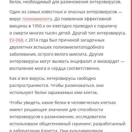
белок, необходимый для размножения энтеровирусов.
Один из самых известных и опасных энтеровирусов —
вирус
полиомиелита
. До появления эффективной
вакцины в 1950-х он ежегодно приводил к параличу
и смерти многих тысяч детей. Другой тип энтеровируса,
EV-D68
, с 2014 года был причиной загадочных
двухлетних вспышек полиомиелитоподобного
заболевания, острого вялого миелита. Другие
энтеровирусы могут вызвать энцефалит и миокардит —
воспаление мозга и сердца соответственно.
Как и все вирусы, энтеровирусы свободно
распространяются. Чтобы размножаться, они
используют белки заражаемых ими клеток.
Чтобы увидеть, какие белки в человеческих клетках
имеют решающее значение для способности
энтеровирусов к размножению, исследователи
использовали общегеномный скрининг, разработанный
в лаборатории Каретта. Они культивировали