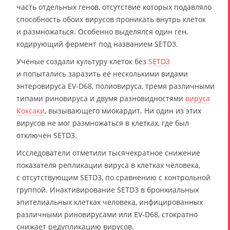
часть отдельных генов, отсутствие которых подавляло
способность обоих вирусов проникать внутрь клеток
и размножаться. Особенно выделялся один ген,
кодирующий фермент под названием SETD3.
Учёные создали культуру клеток без
SETD3
и попытались заразить её несколькими видами
энтеровируса EV-D68, полиовируса, тремя различными
типами риновируса и двумя разновидностями
вируса
Коксаки
, вызывающего миокардит. Ни один из этих
вирусов не мог размножаться в клетках, где был
отключён SETD3.
Исследователи отметили тысячекратное снижение
показателя репликации вируса в клетках человека,
с отсутствующим SETD3, по сравнению с контрольной
группой. Инактивирование SETD3 в бронхиальных
эпителиальных клетках человека, инфицированных
различными риновирусами или EV-D68, стократно
снижает редупликацию вирусов.