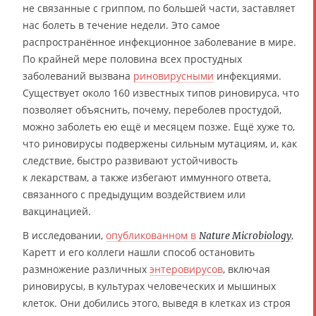
не связанные с гриппом, по большей части, заставляет
нас болеть в течение недели. Это самое
распространённое инфекционное заболевание в мире.
По крайней мере половина всех простудных
заболеваний вызвана
риновирусными
инфекциями.
Существует около 160 известных типов риновируса, что
позволяет объяснить, почему, переболев простудой,
можно заболеть ею ещё и месяцем позже. Ещё хуже то,
что риновирусы подвержены сильным мутациям, и, как
следствие, быстро развивают устойчивость
к лекарствам, а также избегают иммунного ответа,
связанного с предыдущим воздействием или
вакцинацией.
В исследовании,
опубликованном в
,
Nature Microbiology
Каретт и его коллеги нашли способ остановить
размножение различных
энтеровирусов
, включая
риновирусы, в культурах человеческих и мышиных
клеток. Они добились этого, выведя в клетках из строя