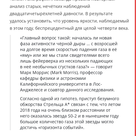
анализ старых, нечётких наблюдений
двадцатичетырёхлетней давности. В результате
удалось установить, что уровень яркости, наблюдаемый
в этом году, беспрецедентный для целой четверти века.
«Главный вопрос такой: началась ли новая
фаза активности чёрной дыры … с возросшей
на долгое время скоростью падения газа в её
«яму» или же мы стали свидетелями всего
лишь фейерверка из нескольких падающих
в неё необычных сгустков газа?» — говорит
Марк Моррис (Mark Morris), профессор
кафедры физики и астрономии
Калифорнийского университета в Лос-
Анджелесе и соавтор данного исследования.
Согласно одной из гипотез, приступ безумного
обжорства Стрельца A* связан с тем, что летом
2018 года на очень близком расстоянии от
него оказалась звезда S0-2 и в нынешнем году
большое количество газа этой звезды могло
достичь «горизонта событий».