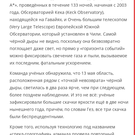
A*», проведённых в течение 133 ночей, начиная с 2003
года, Обсерваторией Кека (Keck Observatory),
находящейся на Гавайях, и Очень большим телескопом
(Very Large Telescope) Европейской Южной
Обсерватории, который установлен в Чили. Самой
чёрной дыры не видно, поскольку она безвозвратно
поглощает даже свет, но прямо у «горизонта событий»
можно фиксировать свечение газа и пыли, вызываемое
их последним, фатальным ускорением.
Команда учёных обнаружила, что 13 мая область,
расположенная рядом с «точкой невозврата» чёрной
дыры, светилась в два раза ярче, чем при следующем,
более позднем наблюдении. И это не всё: учёные
зафиксировали большие скачки яркости ещё в две ночи
нынешнего года, причём, по словам Гез, все три скачка
были беспрецедентными.
Кроме того, используя технологию под названием
«спекл-голография», команда провела повторный