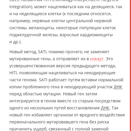
Integration), может нацеливаться как на делящиеся, так
и на неделящиеся клетки (к последним относятся,
например, нервные клетки центральной нервной
системы, меланоциты, некоторые популяции клеток
поджелудочной железы, взрослые кардиомиоциты
и др.).
Новый метод, SATI, помимо прочего, не заменяет
мутированные гены, а отправляет их в
нокаут
. Это
усовершенствованная версия предыдущего метода,
HITI, позволяющая нацеливаться на некодирующие
части генома. SATI работает путём вставки нормальной
копии проблемного гена в некодирующий участок
ДНК
перед областью мутации. Новый ген затем
интегрируется в геном вместе со старым посредством
одного из нескольких путей восстановления
ДНК
. Так
новый ген избавляет организм от вредного воздействия
первоначального мутировавшего гена без риска
причинить ущерб, связанный с полной заменой