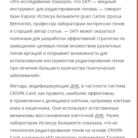
«Это исследование показало, что SATI — мощный
инструмент для редактирования генома, — говорит
Хуан Карлос Исписуа Бельмонте (Juan Carlos Izpisua
Belmonte), профессор лаборатории экспрессии генов
и старший автор статьи. — SATI может оказаться
полезным для разработки эффективной стратегии по
замещению целевых генов множеством различных
типов мутаций и открывает возможности для
использования инструментов редактирования генов
при лечении большего количества генетических
заболеваний».
Методы, модифицирующие
ДНК
, в частности система
CRISPR-Cas9, как правило, наиболее эффективны
в применении к делящимся клеткам, например клеткам
кожи и кишечника. Они используют естественные
механизмы восстановления клеточной
ДНК
. Ранее
лаборатория Исписуа Бельмонте показала, что их
технология редактирования генов на основе CRISPR-
Cas9, названная HITI (Homology-Independent Targeted