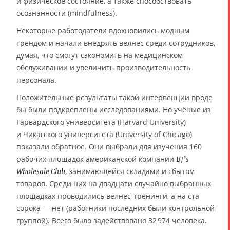
и физическое состояние, а также способствовать
осознанности (mindfulness).
Некоторые работодатели вдохновились модным
трендом и начали внедрять велнес среди сотрудников,
думая, что смогут сэкономить на медицинском
обслуживании и увеличить производительность
персонала.
Положительные результаты такой интервенции вроде
бы были подкреплены исследованиями. Но учёные из
Гарвардского университета (Harvard University)
и Чикагского университета (University of Chicago)
показали обратное. Они выбрали для изучения 160
рабочих площадок американской компании
BJ’s
, занимающейся складами и сбытом
Wholesale Club
товаров. Среди них на двадцати случайно выбранных
площадках проводились велнес-тренинги, а на ста
сорока — нет (работники последних были контрольной
группой). Всего было задействовано 32 974 человека.