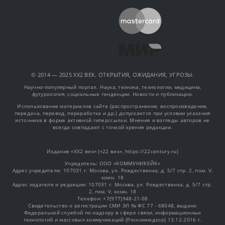
© 2014 — 2025 XX2 ВЕК. ОТКРЫТИЯ, ОЖИДАНИЯ, УГРОЗЫ.
Научно-популярный портал. Наука, техника, технологии, медицина,
футурология, социальные тенденции. Новости и публикации.
Использование материалов сайта (распространение, воспроизведение,
передача, перевод, переработка и др.) допускается при условии указания
источника в форме активной гиперссылки. Мнения и взгляды авторов не
всегда совпадают с точкой зрения редакции.
Издание «XX2 век» («22 век», https://22century.ru)
Учредитель: OOO «КОММУНИКЕЙК»
Адрес учредителя: 107031 г. Москва, ул. Рождественка, д. 5/7 стр. 2, пом. V,
комн. 18
Адрес издателя и редакции: 107031 г. Москва, ул. Рождественка, д. 5/7 стр.
2, пом. V, комн. 18
Телефон: +7(977)948-21-08
Свидетельство о регистрации СМИ ЭЛ № ФС 77 - 68048, выдано
Федеральной службой по надзору в сфере связи, информационных
технологий и массовых коммуникаций (Роскомнадзор) 13.12.2016 г.