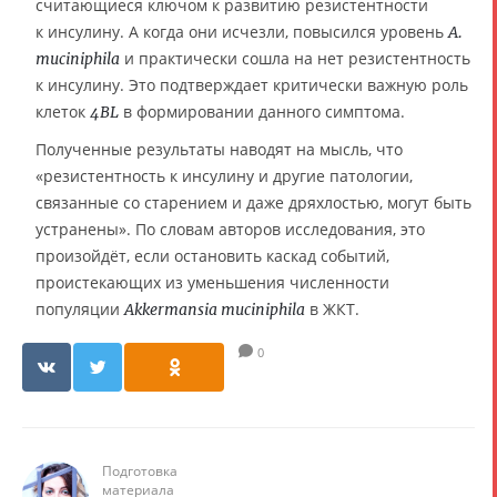
считающиеся ключом к развитию резистентности
к инсулину. А когда они исчезли, повысился уровень
A.
и практически сошла на нет резистентность
muciniphila
к инсулину. Это подтверждает критически важную роль
клеток
в формировании данного симптома.
4BL
Полученные результаты наводят на мысль, что
«резистентность к инсулину и другие патологии,
связанные со старением и даже дряхлостью, могут быть
устранены». По словам авторов исследования, это
произойдёт, если остановить каскад событий,
проистекающих из уменьшения численности
популяции
в ЖКТ.
Akkermansia muciniphila
0
Подготовка
материала