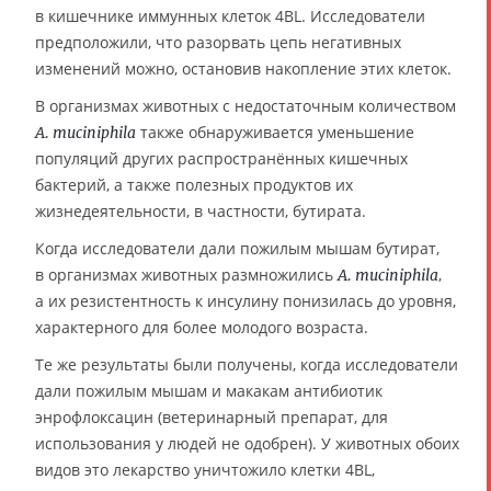
в кишечнике иммунных клеток 4BL. Исследователи
предположили, что разорвать цепь негативных
изменений можно, остановив накопление этих клеток.
В организмах животных с недостаточным количеством
также обнаруживается уменьшение
A. muciniphila
популяций других распространённых кишечных
бактерий, а также полезных продуктов их
жизнедеятельности, в частности, бутирата.
Когда исследователи дали пожилым мышам бутират,
в организмах животных размножились
,
A. muciniphila
а их резистентность к инсулину понизилась до уровня,
характерного для более молодого возраста.
Те же результаты были получены, когда исследователи
дали пожилым мышам и макакам антибиотик
энрофлоксацин (ветеринарный препарат, для
использования у людей не одобрен). У животных обоих
видов это лекарство уничтожило клетки 4BL,