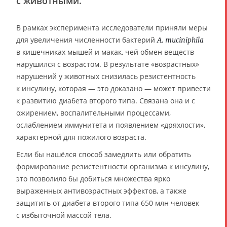
с животными.
В рамках эксперимента исследователи приняли меры
для увеличения численности бактерий
A. muciniphila
в кишечниках мышей и макак, чей обмен веществ
нарушился с возрастом. В результате «возрастных»
нарушений у животных снизилась резистентность
к инсулину, которая — это доказано — может привести
к развитию диабета второго типа. Связана она и с
ожирением, воспалительными процессами,
ослаблением иммунитета и появлением «дряхлости»,
характерной для пожилого возраста.
Если бы нашёлся способ замедлить или обратить
формирование резистентности организма к инсулину,
это позволило бы добиться множества ярко
выраженных антивозрастных эффектов, а также
защитить от диабета второго типа 650 млн человек
с избыточной массой тела.