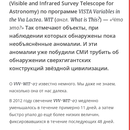
(Visible and Infrared Survey Telescope for
Astronomy) по программе
VISTA Variables in
.
(
англ.
) —
«Что
the Vıa Lactea
WIT
What is This?
это?»
Так отмечают объекты, при
наблюдении которых обнаружены пока
необъяснённые аномалии. И эти
аномалии уже побудили СМИ трубить об
обнаружении сверхгигантских
конструкций звёздной цивилизации.
О
известно немного. Мы даже не знаем,
VVV-WIT-07
насколько она от нас далека.
В 2012 году свечение
медленно
VVV-WIT-07
уменьшалось в течение примерно 11 дней, а затем
быстро упало до ещё более низких величин,
фиксировавшихся в течение последующих 48 дней.