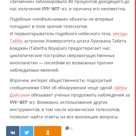
«Затмение» заблокировало 80 процентов доходящего до
нас излучения
, и причина его неизвестна.
VVV-WIT-07
Подобные «необъяснимые» объекты не впервые
попадают в поле зрения телескопов.
И первооткрыватель подобного небесного тела,
звезды
Табби
, астроном Университета штата Луизиана Табета
Бояджян (Tabetha Boyajian) предостерегает нас:
циклопические постройки сверхмогущественных
инопланетян —
последняя
из возможных причин
наблюдаемых явлений.
Впрочем, интерес общественности, подогретый
сообщениями СМИ об обнаружении «ещё одной
сферы
Дайсона
» обязывает учёных продолжить наблюдения за
. Возможно, использование других
VVV-WIT-07
инструментов, в том числе космических телескопов,
позволит найти ответы на все возникшие вопросы.
0