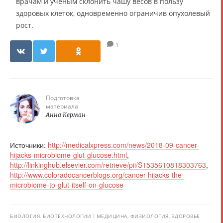
врачам и учёным склонить чашу весов в пользу
здоровых клеток, одновременно ограничив опухолевый
рост.
1
Подготовка
материала
Анна Керман
Источники:
http://medicalxpress.com/news/2018-09-cancer-
hijacks-microbiome-glut-glucose.html
,
http://linkinghub.elsevier.com/retrieve/pii/S1535610818303763
,
http://www.coloradocancerblogs.org/cancer-hijacks-the-
microbiome-to-glut-itself-on-glucose
БИОЛОГИЯ, БИОТЕХНОЛОГИИ
МЕДИЦИНА, ФИЗИОЛОГИЯ, ЗДОРОВЬЕ