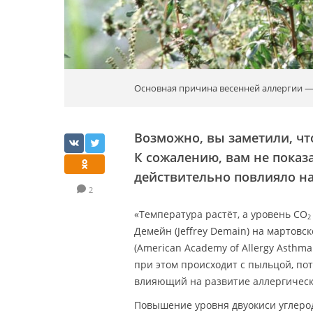
Основная причина весенней аллергии —
Возможно, вы заметили, что
К сожалению, вам не показ
действительно повлияло на
2
«Температура растёт, а уровень CO
2
Демейн (Jeffrey Demain) на мартов
(American Academy of Allergy Asthm
при этом происходит с пыльцой, по
влияющий на развитие аллергическ
Повышение уровня двуокиси углеро