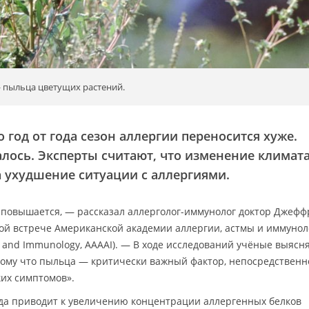
 пыльца цветущих растений.
 год от года сезон аллергии переносится хуже.
алось. Эксперты считают, что изменение климат
 ухудшение ситуации с аллергиями.
повышается, — рассказал аллерголог-иммунолог доктор Джефф
ской встрече Американской академии аллергии, астмы и иммуно
a and Immunology, AAAAI). — В ходе исследований учёные выясня
тому что пыльца — критически важный фактор, непосредственн
их симптомов».
да приводит к увеличению концентрации аллергенных белков