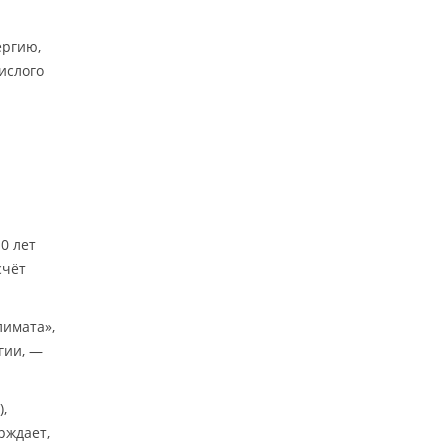
ергию,
ислого
0 лет
счёт
лимата»,
гии, —
,
рждает,