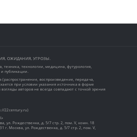
ЫТИЯ, ОЖИДАНИЯ, УГРОЗЫ.
, техника, технологии, медицина, футурология,
 и публикации.
 (распространение, воспроизведение, передача,
ускается при условии указания источника в форме
 взгляды авторов не всегда совпадают с точкой зрения
://22century.ru)
К»
, ул. Рождественка, д. 5/7 стр. 2, пом. V, комн. 18
г. Москва, ул. Рождественка, д. 5/7 стр. 2, пом. V,