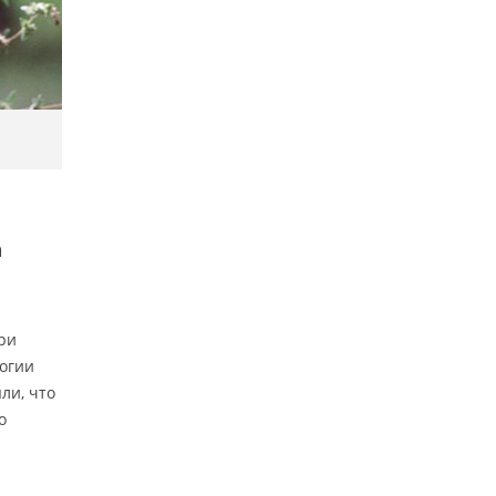
а
ри
логии
ли, что
о