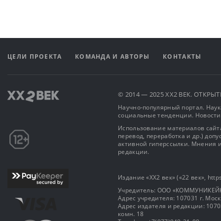
ЦЕЛИ ПРОЕКТА
КОМАНДА И АВТОРЫ
КОНТАКТЫ
© 2014 — 2025 XX2 ВЕК. ОТКР
Научно-популярный портал. Наука
социальные тенденции. Новости
Использование материалов сайта
перевод, переработка и др.) доп
активной гиперссылки. Мнения и
редакции.
Издание «XX2 век» («22 век», https
Учредитель: OOO «КОММУНИКЕЙ
Адрес учредителя: 107031 г. Москва
Адрес издателя и редакции: 107031 
комн. 18