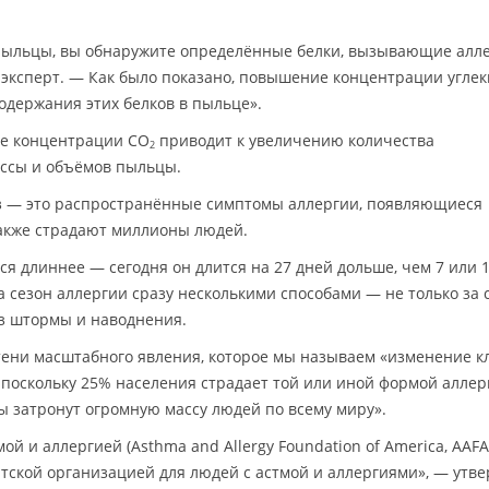
пыльцы, вы обнаружите определённые белки, вызывающие алл
эксперт. — Как было показано, повышение концентрации углек
одержания этих белков в пыльце».
ие концентрации CO
приводит к увеличению количества
2
ссы и объёмов пыльцы.
аз — это распространённые симптомы аллергии, появляющиеся
также страдают миллионы людей.
тся длиннее — сегодня он длится на 27 дней дольше, чем 7 или 1
 сезон аллергии сразу несколькими способами — не только за 
з штормы и наводнения.
 тени масштабного явления, которое мы называем «изменение к
 поскольку 25% населения страдает той или иной формой аллер
 затронут огромную массу людей по всему миру».
й и аллергией (Asthma and Allergy Foundation of America, AAFA)
ской организацией для людей с астмой и аллергиями», — утве