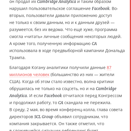
он продал их
и таким образом
Cambridge Analytica
нарушил пользовательское соглашение
. Во-
Facebook
вторых, пользователи давали приложению доступ
не только к своим данным, но и к данным друзей —
разумеется, без их ведома. Что ещё хуже, программа
смогла «читать» личные сообщения некоторых людей.
А кроме того, полученную информацию
CA
использовала в ходе предвыборной кампании Дональда
Трампа.
Благодаря Когану аналитики получили данные
87
миллионов человек
(большинство из них — жители
США). Когда об этом стало известно, волна критики
обрушилась не только на соцсеть, но и на
Cambridge
. И если
отчитался перед Конгрессом
Analytica
Facebook
и продолжил работу, то
скандала не пережила.
CA
В среду, 2 мая, во время конференц-колла, глава совета
директоров
объявил сотрудникам, что
SCL Group
компания закрывается. Он также отметил, что
в сложившейся ситуации ребрендинг будет