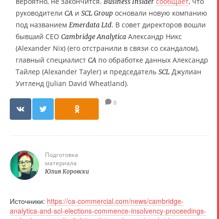
вероятно, не закончится.
сообщает
, что
Business Insider
руководители
и
основали новую компанию
CA
SCL Group
под названием
. В совет директоров вошли
Emerdata Ltd
бывший CEO
Александр Никс
Cambridge Analytica
(Alexander Nix) (его отстранили в связи со скандалом),
главный специалист
по обработке данных Александр
CA
Тайлер (Alexander Tayler) и председатель
Джулиан
SCL
Уитленд (Julian David Wheatland).
0
Подготовка
материала
Юлия Коровски
Источники:
https://ca-commercial.com/news/cambridge-
analytica-and-scl-elections-commence-insolvency-proceedings-