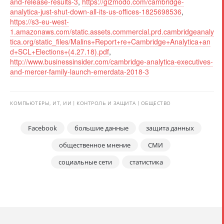
and-release-results-3
,
https://gizmodo.com/cambridge-
analytica-just-shut-down-all-its-us-offices-1825698536
,
https://s3-eu-west-
1.amazonaws.com/static.assets.commercial.prd.cambridgeanaly
tica.org/static_files/Malins+Report+re+Cambridge+Analytica+an
d+SCL+Elections+(4.27.18).pdf
,
http://www.businessinsider.com/cambridge-analytica-executives-
and-mercer-family-launch-emerdata-2018-3
КОМПЬЮТЕРЫ, ИТ, ИИ
КОНТРОЛЬ И ЗАЩИТА
ОБЩЕСТВО
Facebook
большие данные
защита данных
общественное мнение
СМИ
социальные сети
статистика