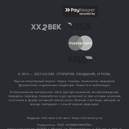
© 2014 — 2025 XX2 ВЕК. ОТКРЫТИЯ, ОЖИДАНИЯ, УГРОЗЫ.
Научно-популярный портал. Наука, техника, технологии, медицина,
футурология, социальные тенденции. Новости и публикации.
Использование материалов сайта (распространение, воспроизведение,
передача, перевод, переработка и др.) допускается при условии указания
источника в форме активной гиперссылки. Мнения и взгляды авторов не
всегда совпадают с точкой зрения редакции.
Издание «XX2 век» («22 век», https://22century.ru)
Учредитель: OOO «КОММУНИКЕЙК»
Адрес учредителя: 107031 г. Москва, ул. Рождественка, д. 5/7 стр. 2, пом. V,