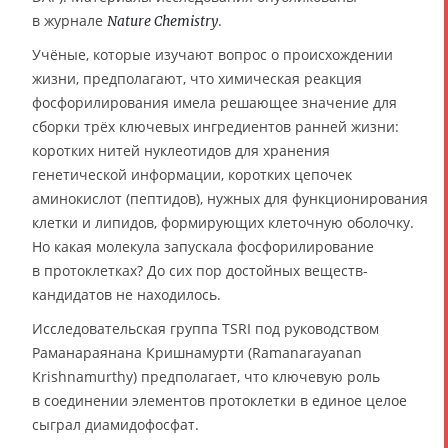
в журнале
.
Nature Chemistry
Учёные, которые изучают вопрос о происхождении
жизни, предполагают, что химическая реакция
фосфорилирования имела решающее значение для
сборки трёх ключевых ингредиентов ранней жизни:
коротких нитей нуклеотидов для хранения
генетической информации, коротких цепочек
аминокислот (пептидов), нужных для функционирования
клетки и липидов, формирующих клеточную оболочку.
Но какая молекула запускала фосфорилирование
в протоклетках? До сих пор достойных веществ-
кандидатов не находилось.
Исследовательская группа TSRI под руководством
Раманараянана Кришнамурти (Ramanarayanan
Krishnamurthy) предполагает, что ключевую роль
в соединении элементов протоклетки в единое целое
сыграл диамидофосфат.