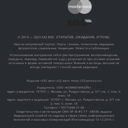
© 2014 — 2025 XX2 ВЕК. ОТКРЫТИЯ, ОЖИДАНИЯ, УГРОЗЫ.
Научно-популярный портал. Наука, техника, технологии, медицина,
футурология, социальные тенденции. Новости и публикации.
Использование материалов сайта (распространение, воспроизведение,
передача, перевод, переработка и др.) допускается при условии указания
источника в форме активной гиперссылки. Мнения и взгляды авторов не
всегда совпадают с точкой зрения редакции.
Издание «XX2 век» («22 век», https://22century.ru)
Учредитель: OOO «КОММУНИКЕЙК»
Адрес учредителя: 107031 г. Москва, ул. Рождественка, д. 5/7 стр. 2, пом. V,
комн. 18
Адрес издателя и редакции: 107031 г. Москва, ул. Рождественка, д. 5/7 стр.
2, пом. V, комн. 18
Телефон: +7(977)948-21-08
Свидетельство о регистрации СМИ ЭЛ № ФС 77 - 68048, выдано
Федеральной службой по надзору в сфере связи, информационных
технологий и массовых коммуникаций (Роскомнадзор) 13.12.2016 г.