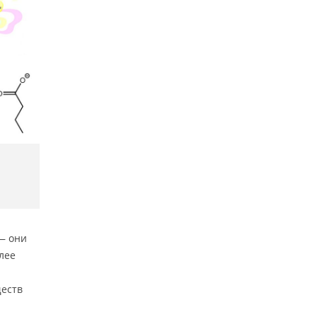
— они
лее
ществ