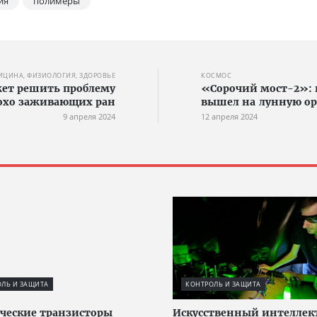
ия
полимеры
ИЦИНА, ФИЗИОЛОГИЯ, ЗДОРОВЬЕ
КОСМОС
ет решить проблему
«Сорочий мост-2»: 
охо заживающих ран
вышел на лунную ор
9 апреля 2024
12 апреля 2024
ЛЬ И ЗАЩИТА
КОНТРОЛЬ И ЗАЩИТА
ческие транзисторы
Искусственный интеллек