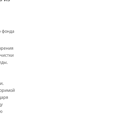
о фонда
орения
очистки
еды,
и,
воримой
даря
ду
ую