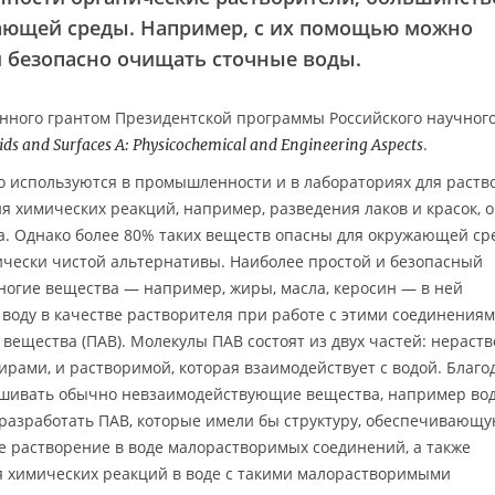
ающей среды. Например, с их помощью можно
 безопасно очищать сточные воды.
анного грантом Президентской программы Российского научног
.
ids and Surfaces A: Physicochemical and Engineering Aspects
о используются в промышленности и в лабораториях для раств
 химических реакций, например, разведения лаков и красок, 
а. Однако более 80% таких веществ опасны для окружающей ср
ически чистой альтернативы. Наиболее простой и безопасный
ногие вещества — например, жиры, масла, керосин — в ней
воду в качестве растворителя при работе с этими соединениям
вещества (ПАВ). Молекулы ПАВ состоят из двух частей: нераст
жирами, и растворимой, которая взаимодействует с водой. Благо
ешивать обычно невзаимодействующие вещества, например во
 разработать ПАВ, которые имели бы структуру, обеспечивающ
 растворение в воде малорастворимых соединений, а также
 химических реакций в воде с такими малорастворимыми