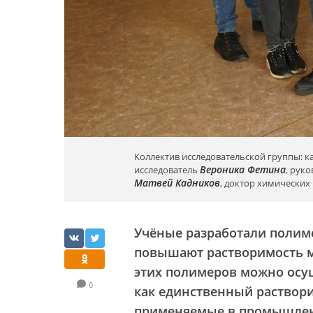
Коллектив исследовательской группы: 
Вероника Фетина
исследователь
, рук
Матвей Кадников
, доктор химических
Учёные разработали полим
повышают растворимость ма
этих полимеров можно осу
0
как единственный раствори
применяемые в промышленн