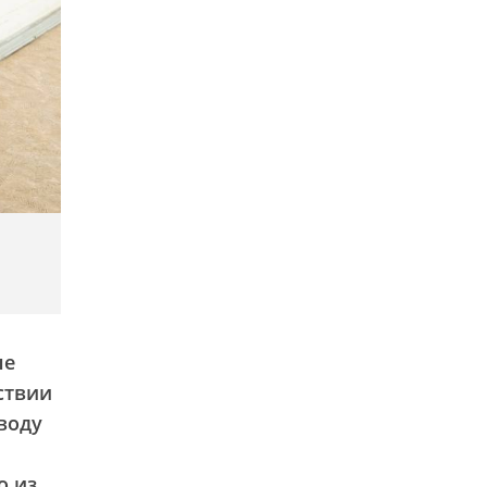
ые
ствии
воду
о из