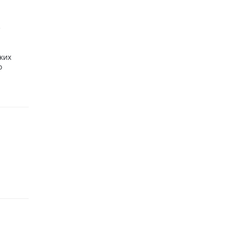
е
ких
о