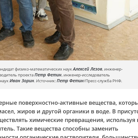
Алексей Лезов
кандидат физико-математических наук
, инженер-
Петр Фетин
оводитель проекта
, инженер-исследователь
Иван Зорин
Петр Фетин
 наук
. Источник:
/Пресс-служба РНФ.
ерные поверхностно-активные вещества, котор
сел, жиров и другой органики в воде. В присут
ществлять химические превращения, используя 
тель. Такие вещества способны заменить
ости органические растворители, большинств