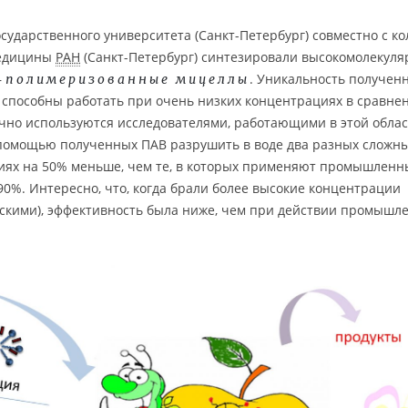
сударственного университета (Санкт-Петербург) совместно с к
медицины
РАН
(Санкт-Петербург) синтезировали высокомолекул
—
. Уникальность получен
полимеризованные мицеллы
и способны работать при очень низких концентрациях в сравне
чно используются исследователями, работающими в этой облас
с помощью полученных ПАВ разрушить в воде два разных сложн
циях на 50% меньше, чем те, в которых применяют промышленн
90%. Интересно, что, когда брали более высокие концентрации
ескими), эффективность была ниже, чем при действии промышл