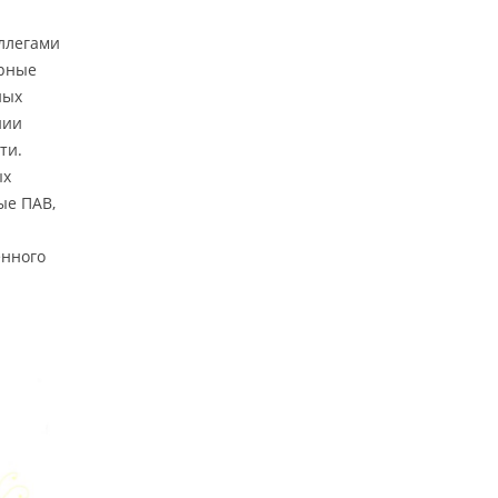
оллегами
ярные
ных
нии
ти.
ых
ые ПАВ,
енного