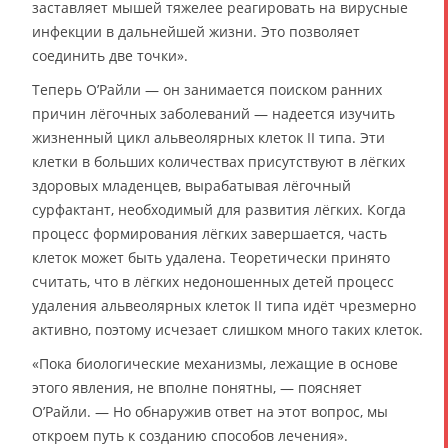
заставляет мышей тяжелее реагировать на вирусные
инфекции в дальнейшей жизни. Это позволяет
соединить две точки».
Теперь О’Райли — он занимается поиском ранних
причин лёгочных заболеваний — надеется изучить
жизненный цикл альвеолярных клеток II типа. Эти
клетки в больших количествах присутствуют в лёгких
здоровых младенцев, вырабатывая лёгочный
сурфактант, необходимый для развития лёгких. Когда
процесс формирования лёгких завершается, часть
клеток может быть удалена. Теоретически принято
считать, что в лёгких недоношенных детей процесс
удаления альвеолярных клеток II типа идёт чрезмерно
активно, поэтому исчезает слишком много таких клеток.
«Пока биологические механизмы, лежащие в основе
этого явления, не вполне понятны, — поясняет
О’Райли. — Но обнаружив ответ на этот вопрос, мы
откроем путь к созданию способов лечения».