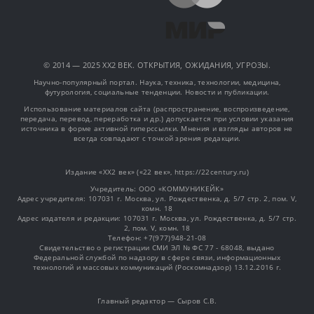
© 2014 — 2025 XX2 ВЕК. ОТКРЫТИЯ, ОЖИДАНИЯ, УГРОЗЫ.
Научно-популярный портал. Наука, техника, технологии, медицина,
футурология, социальные тенденции. Новости и публикации.
Использование материалов сайта (распространение, воспроизведение,
передача, перевод, переработка и др.) допускается при условии указания
источника в форме активной гиперссылки. Мнения и взгляды авторов не
всегда совпадают с точкой зрения редакции.
Издание «XX2 век» («22 век», https://22century.ru)
Учредитель: OOO «КОММУНИКЕЙК»
Адрес учредителя: 107031 г. Москва, ул. Рождественка, д. 5/7 стр. 2, пом. V,
комн. 18
Адрес издателя и редакции: 107031 г. Москва, ул. Рождественка, д. 5/7 стр.
2, пом. V, комн. 18
Телефон: +7(977)948-21-08
Свидетельство о регистрации СМИ ЭЛ № ФС 77 - 68048, выдано
Федеральной службой по надзору в сфере связи, информационных
технологий и массовых коммуникаций (Роскомнадзор) 13.12.2016 г.
Главный редактор — Сыров С.В.