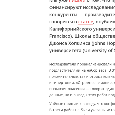
Мы уже
писали
о том, что 
финансируют исследования 
конкуренты — производител
говорится в
статье
, опубли
Калифорнийского университет
Francisco), Школы обществ
Джонса Хопкинса (Johns Hopk
университета (University of 
Исследователи проанализировали н
подсластителями на набор веса. В 3
положительные, так и отрицательны
и гипертонии. «Огромное влияние,
вызывает опасения — говорит один и
данные, но и выводы этих работ по
Учёные пришли к выводу, что конфл
В трети работ не были указаны ист