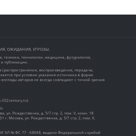
ЫТИЯ, ОЖИДАНИЯ, УГРОЗЫ.
, техника, технологии, медицина, футурология,
 и публикации.
 (распространение, воспроизведение, передача,
ускается при условии указания источника в форме
 взгляды авторов не всегда совпадают с точкой зрения
://22century.ru)
К»
, ул. Рождественка, д. 5/7 стр. 2, пом. V, комн. 18
г. Москва, ул. Рождественка, д. 5/7 стр. 2, пом. V,
И ЭЛ № ФС 77 - 68048, выдано Федеральной службой