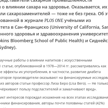
представители сахарной промышленности
о влиянии сахара на здоровье. Оказывается, их
и сахарозаменителей — тоже не без греха. Об 
кованной в журнале
учёными из
PLOS ONE
а в Сан-Франциско (University of California, Sa
енного здоровья и здравоохранения университет
ins Bloomberg School of Public Health) и Сидней
Sydney).
аучные работы о влиянии напитков с искусственными
1 статье, опубликованной в 1978—2014 гг. рассматривались как
е эффекты их употребления, в частности, развитие диабета
 которое производители оказывают на финансируемые исследов
з авторов статьи профессор Лиза Беро (Lisa Bero). — Не тольк
дчёркивают пользу подсластителей и замалчивают вред».
икт интересов порождал искажения на всех этапах исследовани
очники финансирования, авторы почти половины статей (42%)