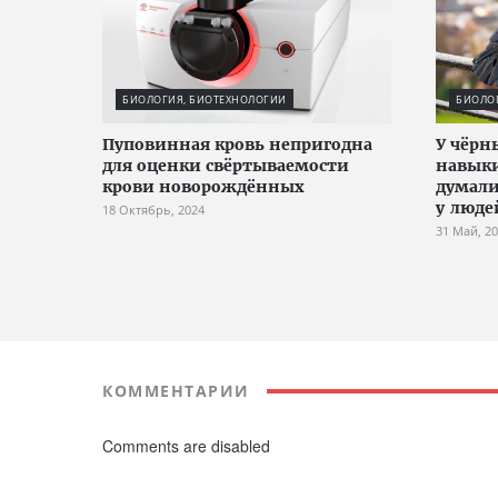
БИОЛОГИЯ, БИОТЕХНОЛОГИИ
БИОЛО
Пуповинная кровь непригодна
У чёрн
для оценки свёртываемости
навыки
крови новорождённых
думали
у люде
18 Октябрь, 2024
31 Май, 2
КОММЕНТАРИИ
Comments are disabled