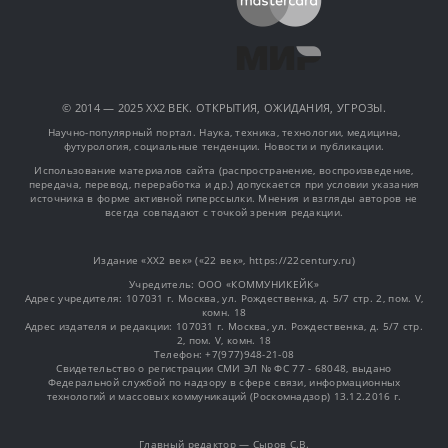
© 2014 — 2025 XX2 ВЕК. ОТКРЫТИЯ, ОЖИДАНИЯ, УГРОЗЫ.
Научно-популярный портал. Наука, техника, технологии, медицина,
футурология, социальные тенденции. Новости и публикации.
Использование материалов сайта (распространение, воспроизведение,
передача, перевод, переработка и др.) допускается при условии указания
источника в форме активной гиперссылки. Мнения и взгляды авторов не
всегда совпадают с точкой зрения редакции.
Издание «XX2 век» («22 век», https://22century.ru)
Учредитель: OOO «КОММУНИКЕЙК»
Адрес учредителя: 107031 г. Москва, ул. Рождественка, д. 5/7 стр. 2, пом. V,
комн. 18
Адрес издателя и редакции: 107031 г. Москва, ул. Рождественка, д. 5/7 стр.
2, пом. V, комн. 18
Телефон: +7(977)948-21-08
Свидетельство о регистрации СМИ ЭЛ № ФС 77 - 68048, выдано
Федеральной службой по надзору в сфере связи, информационных
технологий и массовых коммуникаций (Роскомнадзор) 13.12.2016 г.
Главный редактор — Сыров С.В.