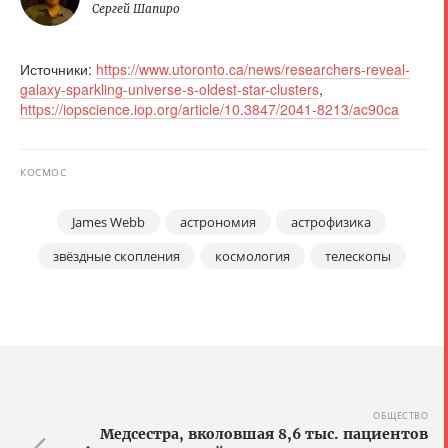
Сергей Шапиро
Источники:
https://www.utoronto.ca/news/researchers-reveal-
galaxy-sparkling-universe-s-oldest-star-clusters
,
https://iopscience.iop.org/article/10.3847/2041-8213/ac90ca
КОСМОС
James Webb
астрономия
астрофизика
звёздные скопления
космология
телескопы
ОБЩЕСТВО
Медсестра, вколовшая 8,6 тыс. пациентов