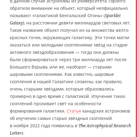
В данном случае астрономы из университета Торонто
обратили внимание на объект, который неофициально
называют «галактикой Бенгальский Огонь» (
Sparkler
), на расстоянии девяти миллиардов световых лет.
Galaxy
Такое название объект получил из-за множества жёлто-
красных точек, окружающих галактику. Эти точки могли
оказаться или молодыми скоплениями звёзд на стадии
активного звёздообразования — тогда они должны
были сформироваться через три миллиарда лет после
Большого Взрыва, или же, наоборот — старыми
шаровыми скоплениями. Как известно, шаровые
скопления в нашей Галактике сложены, как правило,
очень старыми звёздами, которые образовались
примерно в одно время с галактикой. Изучение таких
скоплений проливает свет на особенности
формирования галактики.
Статья
канадских астрономов
об изучении самых старых звёздных скоплений
в ноябре 2022 года появилась в
The Astrophysical Research
.
Letters