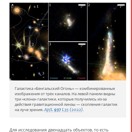
Галактика «Бенгальский Огонь» — комбинированные
изображения от трёх каналов. На левой панели видны
три «клона» галактики, которые получились из-за
действия гравитационной линзы — скопления галактик
на луче зрения.
ApJL
937
L35 (2022)
.
Для исследования двенадцать объектов, то есть