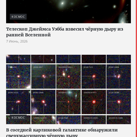
КОСМОС
Телескоп Джеймса Уэбба взвесил чёрную дыру из
ранней Вселенной
7 Июнь, 2026
КОСМОС
В соседней карликовой галактике обнаружили
сверхмассивную чёрную дыру