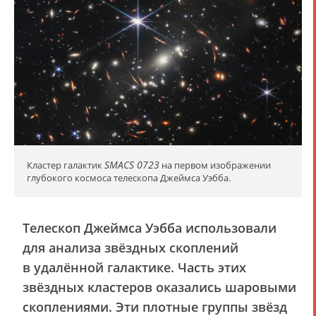
SMACS 0723
Кластер галактик
на первом изображении
глубокого космоса телескопа Джеймса Уэбба.
Телескоп Джеймса Уэбба использовали
для анализа звёздных скоплений
в удалённой галактике. Часть этих
звёздных кластеров оказались шаровыми
скоплениями. Эти плотные группы звёзд