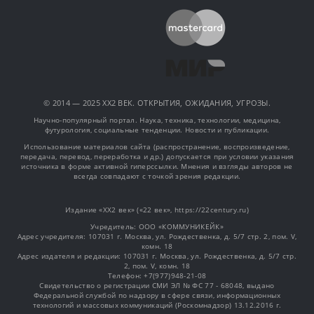
© 2014 — 2025 XX2 ВЕК. ОТКРЫТИЯ, ОЖИДАНИЯ, УГРОЗЫ.
Научно-популярный портал. Наука, техника, технологии, медицина,
футурология, социальные тенденции. Новости и публикации.
Использование материалов сайта (распространение, воспроизведение,
передача, перевод, переработка и др.) допускается при условии указания
источника в форме активной гиперссылки. Мнения и взгляды авторов не
всегда совпадают с точкой зрения редакции.
Издание «XX2 век» («22 век», https://22century.ru)
Учредитель: OOO «КОММУНИКЕЙК»
Адрес учредителя: 107031 г. Москва, ул. Рождественка, д. 5/7 стр. 2, пом. V,
комн. 18
Адрес издателя и редакции: 107031 г. Москва, ул. Рождественка, д. 5/7 стр.
2, пом. V, комн. 18
Телефон: +7(977)948-21-08
Свидетельство о регистрации СМИ ЭЛ № ФС 77 - 68048, выдано
Федеральной службой по надзору в сфере связи, информационных
технологий и массовых коммуникаций (Роскомнадзор) 13.12.2016 г.