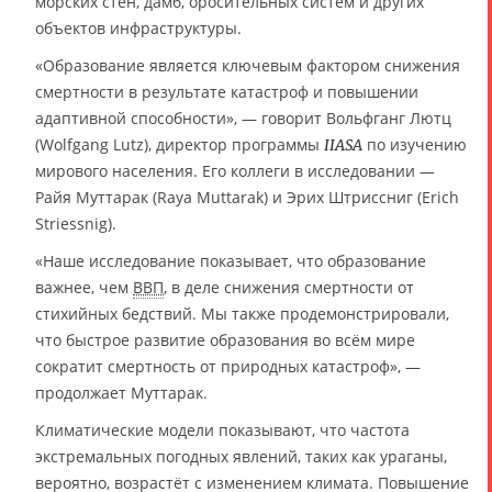
морских стен, дамб, оросительных систем и других
объектов инфраструктуры.
«Образование является ключевым фактором снижения
смертности в результате катастроф и повышении
адаптивной способности», — говорит Вольфганг Лютц
(Wolfgang Lutz), директор программы
по изучению
IIASA
мирового населения. Его коллеги в исследовании —
Райя Муттарак (Raya Muttarak) и Эрих Штриссниг (Erich
Striessnig).
«Наше исследование показывает, что образование
важнее, чем
ВВП
, в деле снижения смертности от
стихийных бедствий. Мы также продемонстрировали,
что быстрое развитие образования во всём мире
сократит смертность от природных катастроф», —
продолжает Муттарак.
Климатические модели показывают, что частота
экстремальных погодных явлений, таких как ураганы,
вероятно, возрастёт с изменением климата. Повышение