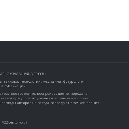
ЫТИЯ, ОЖИДАНИЯ, УГРОЗЫ.
, техника, технологии, медицина, футурология,
 и публикации.
 (распространение, воспроизведение, передача,
ускается при условии указания источника в форме
 взгляды авторов не всегда совпадают с точкой зрения
://22century.ru)