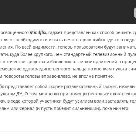
 посвящённого
, гаджет представлен как способ решить с
Mindflix
теля от необходимости искать вечно теряющийся где-то в недр
ления. По всей видимости, теперь пользователи будут занимат
стати, куда более хрупкого, чем стандартный телевизионный пуль
 в качестве средства избавления от лишних движений в проце
емещение одного-единственного пальца по кнопкам пульта счи
 повороты головы вправо-влево, не вполне понятно.
представляет собой скорее развлекательный гаджет, нежели
ix
ультам ДУ. О том, можно ли при помощи нескольких комплекто
в», в ходе которой участники будут усилием воли заставлять те
ьм или сериал (и пусть победит сильнейший), пока ничего