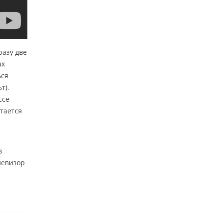
разу две
ах
ься
т).
ссе
тается
в
левизор