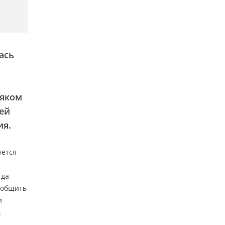
ась
сяком
лей
ия.
уется
гда
сообщить
и
.