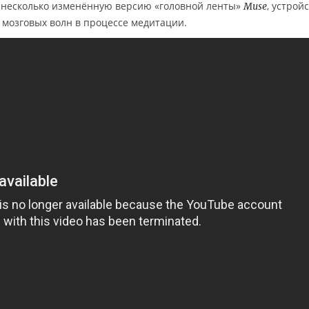
 несколько изменённую версию «головной ленты»
, устройс
Muse
мозговых волн в процессе медитации.