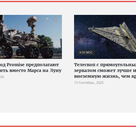
С
КОСМОС
од Promise предполагают
Телескоп с прямоугольн
ить вместо Марса на Луну
зеркалом сможет лучше и
внеземную жизнь, чем к
026
13 Сентябрь, 2025