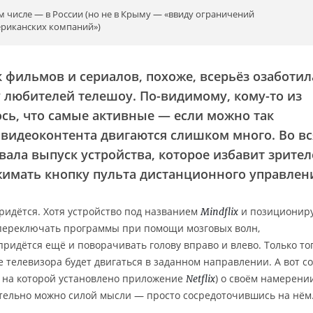
ом числе — в России (но не в Крыму — «ввиду ограничений
ериканских компаний»)
к фильмов и сериалов, похоже, всерьёз озаботил
 любителей телешоу. По-видимому, кому-то из
сь, что самые активные — если можно так
 видеоконтента двигаются слишком много. Во в
вала выпуск устройства, которое избавит зрите
имать кнопку пульта дистанционного управлен
придётся. Хотя устройство под названием
и позиционир
Mindflix
переключать программы при помощи мозговых волн,
ридётся ещё и поворачивать голову вправо и влево. Только то
е телевизора будет двигаться в заданном направлении. А вот 
у, на которой установлено приложение
) о своём намерени
Netflix
ительно можно силой мысли — просто сосредоточившись на нём