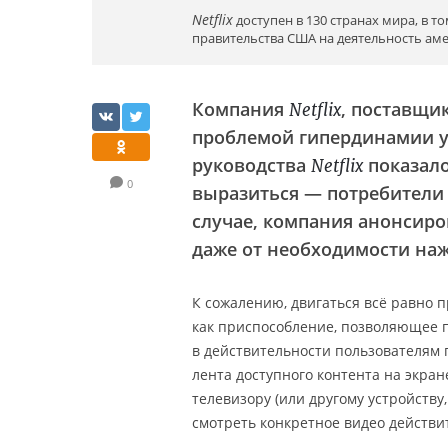
Netflix
доступен в 130 странах мира, в т
правительства США на деятельность ам
Компания
, поставщи
Netflix
проблемой гипердинамии у
руководства
показало
Netflix
0
выразиться — потребители
случае, компания анонсиро
даже от необходимости наж
К сожалению, двигаться всё равно 
как приспособление, позволяющее 
в действительности пользователям п
лента доступного контента на экран
телевизору (или другому устройств
смотреть конкретное видео действ