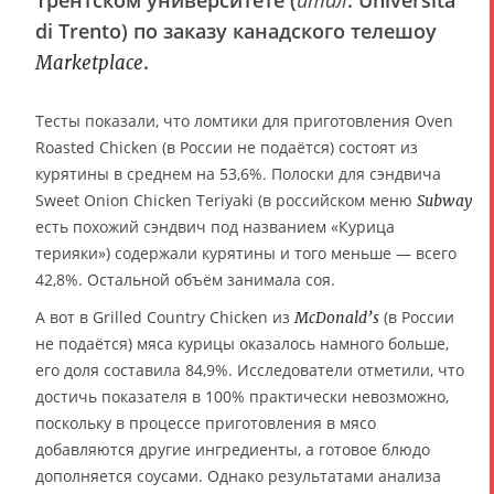
Трентском университете (
итал
. Università
di Trento) по заказу канадского телешоу
.
Marketplace
Тесты показали, что ломтики для приготовления Oven
Roasted Chicken (в России не подаётся) состоят из
курятины в среднем на 53,6%. Полоски для сэндвича
Sweet Onion Chicken Teriyaki (в российском меню
Subway
есть похожий сэндвич под названием «Курица
терияки») содержали курятины и того меньше — всего
42,8%. Остальной объём занимала соя.
А вот в Grilled Country Chicken из
(в России
McDonald’s
не подаётся) мяса курицы оказалось намного больше,
его доля составила 84,9%. Исследователи отметили, что
достичь показателя в 100% практически невозможно,
поскольку в процессе приготовления в мясо
добавляются другие ингредиенты, а готовое блюдо
дополняется соусами. Однако результатами анализа