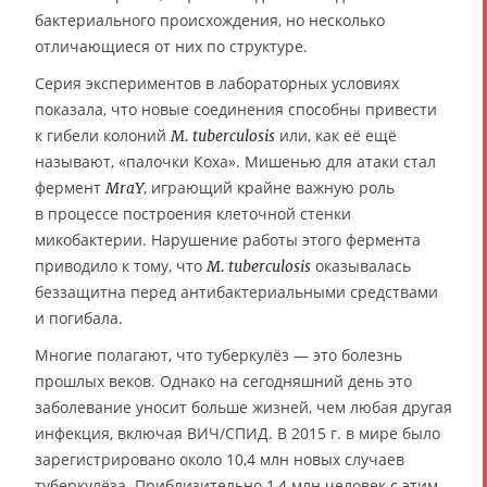
бактериального происхождения, но несколько
отличающиеся от них по структуре.
Серия экспериментов в лабораторных условиях
показала, что новые соединения способны привести
к гибели колоний
или, как её ещё
M. tuberculosis
называют, «палочки Коха». Мишенью для атаки стал
фермент
, играющий крайне важную роль
MraY
в процессе построения клеточной стенки
микобактерии. Нарушение работы этого фермента
приводило к тому, что
оказывалась
M. tuberculosis
беззащитна перед антибактериальными средствами
и погибала.
Многие полагают, что туберкулёз — это болезнь
прошлых веков. Однако на сегодняшний день это
заболевание уносит больше жизней, чем любая другая
инфекция, включая ВИЧ/СПИД. В 2015 г. в мире было
зарегистрировано около 10,4 млн новых случаев
туберкулёза. Приблизительно 1,4 млн человек с этим