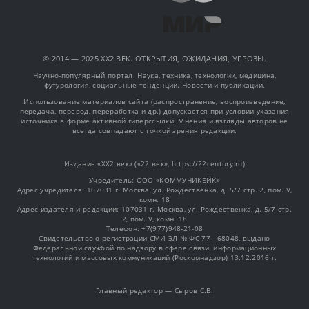
© 2014 — 2025 XX2 ВЕК. ОТКРЫТИЯ, ОЖИДАНИЯ, УГРОЗЫ.
Научно-популярный портал. Наука, техника, технологии, медицина,
футурология, социальные тенденции. Новости и публикации.
Использование материалов сайта (распространение, воспроизведение,
передача, перевод, переработка и др.) допускается при условии указания
источника в форме активной гиперссылки. Мнения и взгляды авторов не
всегда совпадают с точкой зрения редакции.
Издание «XX2 век» («22 век», https://22century.ru)
Учредитель: OOO «КОММУНИКЕЙК»
Адрес учредителя: 107031 г. Москва, ул. Рождественка, д. 5/7 стр. 2, пом. V,
комн. 18
Адрес издателя и редакции: 107031 г. Москва, ул. Рождественка, д. 5/7 стр.
2, пом. V, комн. 18
Телефон: +7(977)948-21-08
Свидетельство о регистрации СМИ ЭЛ № ФС 77 - 68048, выдано
Федеральной службой по надзору в сфере связи, информационных
технологий и массовых коммуникаций (Роскомнадзор) 13.12.2016 г.
Главный редактор — Сыров С.В.