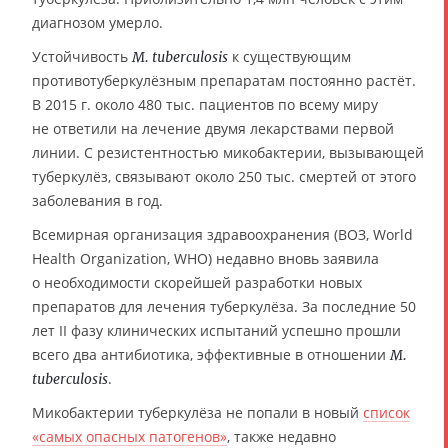
диагнозом умерло.
Устойчивость
к существующим
M. tuberculosis
противотуберкулёзным препаратам постоянно растёт.
В 2015 г. около 480 тыс. пациентов по всему миру
не ответили на лечение двумя лекарствами первой
линии. С резистентностью микобактерии, вызывающей
туберкулёз, связывают около 250 тыс. смертей от этого
заболевания в год.
Всемирная организация здравоохранения (ВОЗ, World
Health Organization, WHO) недавно вновь заявила
о необходимости скорейшей разработки новых
препаратов для лечения туберкулёза. За последние 50
лет II фазу клинических испытаний успешно прошли
всего два антибиотика, эффективные в отношении
M.
.
tuberculosis
Микобактерии туберкулёза не попали в новый
список
«самых опасных патогенов»
, также недавно