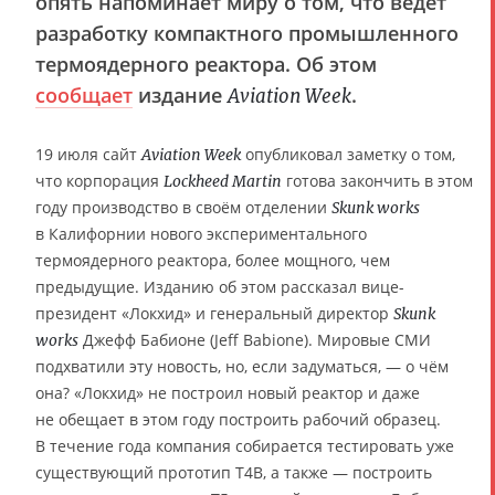
опять напоминает миру о том, что ведёт
разработку компактного промышленного
термоядерного реактора. Об этом
сообщает
издание
.
Aviation Week
19 июля сайт
опубликовал заметку о том,
Aviation Week
что корпорация
готова закончить в этом
Lockheed Martin
году производство в своём отделении
Skunk works
в Калифорнии нового экспериментального
термоядерного реактора, более мощного, чем
предыдущие. Изданию об этом рассказал вице-
президент «Локхид» и генеральный директор
Skunk
Джефф Бабионе (Jeff Babione). Мировые СМИ
works
подхватили эту новость, но, если задуматься, — о чём
она? «Локхид» не построил новый реактор и даже
не обещает в этом году построить рабочий образец.
В течение года компания собирается тестировать уже
существующий прототип T4B, а также — построить