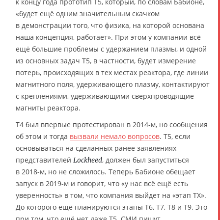
к концу года прототип T5, который, по словам Бабионе,
«будет ещё одним значительным скачком
в демонстрации того, что физика, на которой основана
наша концепция, работает». При этом у компании всё
ещё большие проблемы с удержанием плазмы, и одной
из основных задач T5, в частности, будет измерение
потерь, происходящих в тех местах реактора, где линии
магнитного поля, удерживающего плазму, контактируют
с креплениями, удерживающими сверхпроводящие
магниты реактора.
T4 был впервые протестирован в 2014-м, но сообщения
об этом и тогда
вызвали немало вопросов
. T5, если
основываться на сделанных ранее заявлениях
представителей
, должен был запуститься
Lockheed
в 2018-м, но не сложилось. Теперь Бабионе обещает
запуск в 2019-м и говорит, что «у нас всё ещё есть
уверенность» в том, что компания выйдет на «этап TX».
До которого ещё планируются этапы T6, T7, T8 и T9. Это
при том, что ещё нет даже T5. СМИ пишут