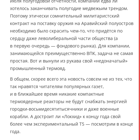
июля полугодовой отчётности, компании едва ли
хотелось заканчивать полугодие медвежьим трендом.
Поэтому этически сомнительный милитаристский
контракт на поставку оружия на Аравийский полуостров
необходимо было скрасить чем-то, что придётся по
сердцу даже леволиберальной части общества (а
в первую очередь — фондового рынка). Для компании,
занимающейся преимущественно ВПК, задача не самая
простая. Вот и вынули из рукава свой «недоначатый»
промышленный термояд.
В общем, скорее всего эта новость совсем не из тех, что
так нравятся читателям популярных газет,
и в ближайшее время никакие компактные
термоядерные реакторы не будут снабжать энергией
городки-восьмидесятитысячники и даже военные
корабли. А достроит ли «Локхид» к концу года свой
более чем экспериментальный T5 — посмотрим в конце
года.