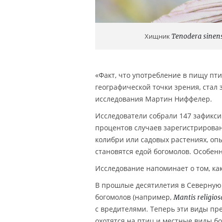
Хищник
Tenodera sinens
«Факт, что употребление в пищу пти
географической точки зрения, ста
исследования Мартин Ниффелер.
Исследователи собрали 147 зафикси
процентов случаев зарегистрирован
колибри или садовых растениях, оп
становятся едой богомолов. Особен
Исследование напоминает о том, ка
В прошлые десятилетия в Северную
богомолов (например,
Mantis religios
с вредителями. Теперь эти виды пр
охотятся на птиц и местные виды бо