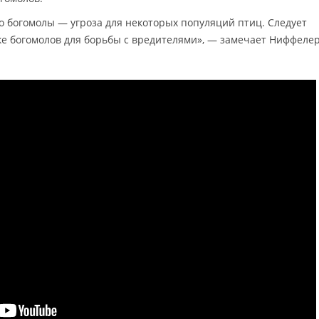
о богомолы — угроза для некоторых популяций птиц. Следует
е богомолов для борьбы с вредителями», — замечает Ниффелер