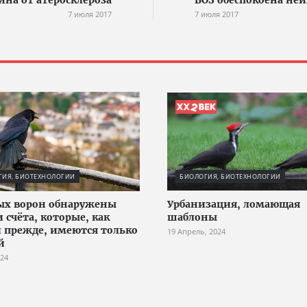
ина от атеросклероза
ВОЗ обеспокоена не
7 июля 2017
7 июля 2017
ГИЯ, БИОТЕХНОЛОГИИ
БИОЛОГИЯ, БИОТЕХНОЛОГИИ
ых ворон обнаружены
Урбанизация, ломающая
 счёта, которые, как
шаблоны
 прежде, имеются только
19 Апрель, 2024
й
024