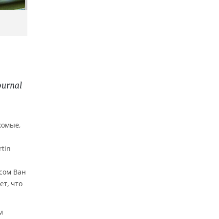
и
ournal
комые,
tin
мсом Ван
ет, что
м