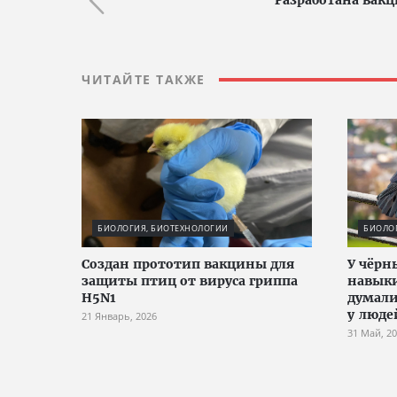
Разработана вакц
ЧИТАЙТЕ ТАКЖЕ
БИОЛОГИЯ, БИОТЕХНОЛОГИИ
БИОЛО
Создан прототип вакцины для
У чёрн
защиты птиц от вируса гриппа
навыки
H5N1
думали
у люде
21 Январь, 2026
31 Май, 2