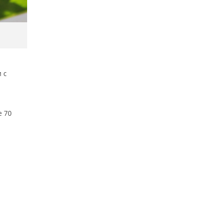
 с
е 70