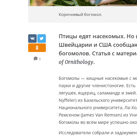
Коричневый богомол.
Птицы едят насекомых. Но 
Швейцарии и США сообщают
богомолов. Статья с матер
0
.
of Ornithology
Богомолы — хищные насекомые с м
пауки и другие членистоногие. Есть
лягушек, ящериц, саламандр и змей
Nyffeler) из Базельского университет
Национального университета, Ла-Холья
Ремсеном (James Van Remsen) из Унив
богомолы во всём мире успешно охо
Исследователи собрали и задокумен