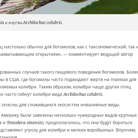
is
и жертва
Archilochus colubris
.
ц настолько обычно для богомолов, как с таксономической, так и
л захватывающим открытием», — комментирует ведущий автор
рованных случаев такого пищевого поведения богомолов. Боле
ы в США, где богомолы часто поджидают жертв на поилках для
ыляемых колибри. Таким образом, колибри чаще других птиц
но часто гибнут колибри вида
.
Archilochus colubris
к опасны для сложившихся экосистем инвазивные виды.
 Америку были завезены несколько чужеродных видов крупных
и
), предполагалось, что они будут бороться
a
Tenodera sinensis
едставляют угрозу для колибри и мелких воробьиных. Впрочем,
гомолов.