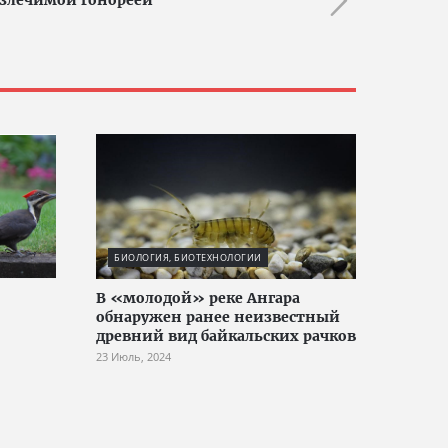
излечимой гонореей
БИОЛОГИЯ, БИОТЕХНОЛОГИИ
В «молодой» реке Ангара
обнаружен ранее неизвестный
древний вид байкальских рачков
23 Июль, 2024