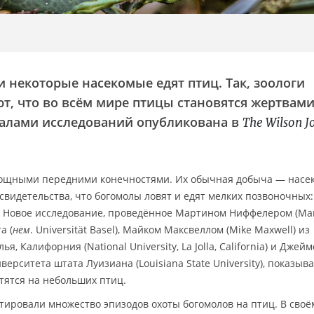
и некоторые насекомые едят птиц. Так, зоологи
, что во всём мире птицы становятся жертвам
иалами исследований опубликована в
The Wilson J
ощными передними конечностями. Их обычная добыча — насе
 свидетельства, что богомолы ловят и едят мелких позвоночных:
. Новое исследование, проведённое Мартином Ниффелером (Mar
а (
нем
. Universität Basel), Майком Максвеллом (Mike Maxwell) из
, Калифорния (National University, La Jolla, California) и Джей
ерситета штата Луизиана (Louisiana State University), показыва
тятся на небольших птиц.
тировали множество эпизодов охоты богомолов на птиц. В своё