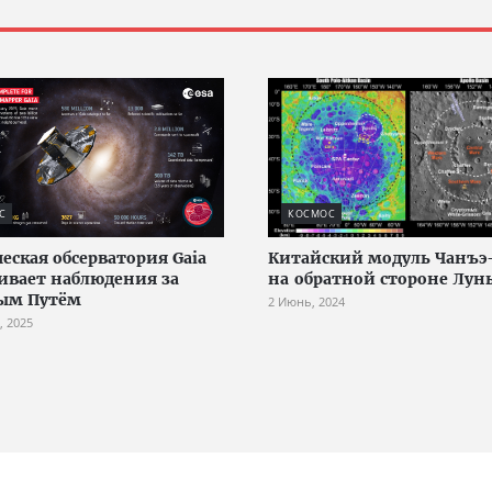
С
КОСМОС
еская обсерватория Gaia
Китайский модуль Чанъэ-
ивает наблюдения за
на обратной стороне Лун
ым Путём
2 Июнь, 2024
, 2025