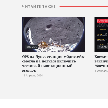
ЧИТАЙТЕ ТАКЖЕ
КОСМОС
КОСМО
GPS на Луне: станция «Одиссей»
Космич
смогла на полчаса включить
заканч
тестовый навигационный
Млечн
маячок
4 Февраль
12 Апрель, 2024