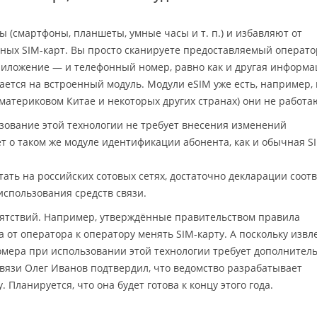
 (смартфоны, планшеты, умные часы и т. п.) и избавляют от
ных SIM-карт. Вы просто сканируете предоставляемый операт
риложение — и телефонный номер, равно как и другая информа
ается на встроенный модуль. Модули eSIM уже есть, например,
в материковом Китае и некоторых других странах) они не работа
зование этой технологии не требует внесения изменений
дёт о таком же модуле идентификации абонента, как и обычная S
тать на российских сотовых сетях, достаточно декларации соот
спользования средств связи.
пятствий. Например, утверждённые правительством правила
от оператора к оператору менять SIM-карту. А поскольку извл
омера при использовании этой технологии требует дополнител
вязи Олег Иванов подтвердил, что ведомство разрабатывает
Планируется, что она будет готова к концу этого года.