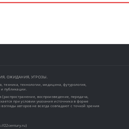
ЫТИЯ, ОЖИДАНИЯ, УГРОЗЫ.
, техника, технологии, медицина, футурология,
 и публикации.
 (распространение, воспроизведение, передача,
ускается при условии указания источника в форме
 взгляды авторов не всегда совпадают с точкой зрения
://22century.ru)