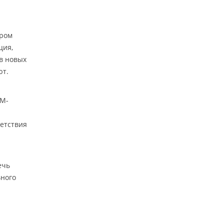
ором
ция,
 в новых
ют.
IM-
ветствия
ечь
ьного