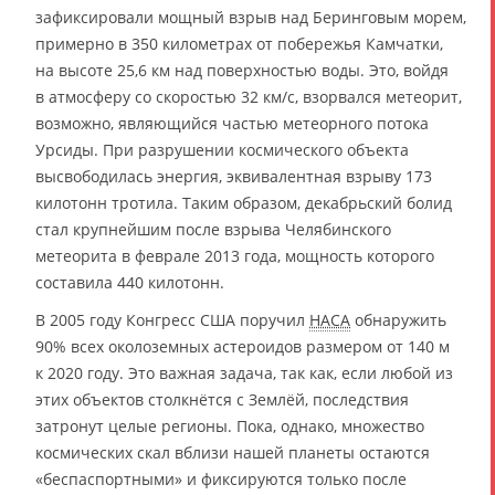
зафиксировали мощный взрыв над Беринговым морем,
примерно в 350 километрах от побережья Камчатки,
на высоте 25,6 км над поверхностью воды. Это, войдя
в атмосферу со скоростью 32 км/с, взорвался метеорит,
возможно, являющийся частью метеорного потока
Урсиды. При разрушении космического объекта
высвободилась энергия, эквивалентная взрыву 173
килотонн тротила. Таким образом, декабрьский болид
стал крупнейшим после взрыва Челябинского
метеорита в феврале 2013 года, мощность которого
составила 440 килотонн.
В 2005 году Конгресс США поручил
НАСА
обнаружить
90% всех околоземных астероидов размером от 140 м
к 2020 году. Это важная задача, так как, если любой из
этих объектов столкнётся с Землёй, последствия
затронут целые регионы. Пока, однако, множество
космических скал вблизи нашей планеты остаются
«беспаспортными» и фиксируются только после