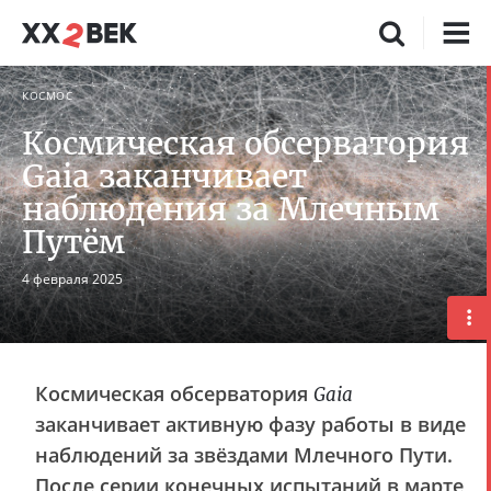
КОСМОС
Космическая обсерватория
Gaia заканчивает
наблюдения за Млечным
Путём
4 февраля 2025
Космическая обсерватория
Gaia
заканчивает активную фазу работы в виде
наблюдений за звёздами Млечного Пути.
После серии конечных испытаний в марте