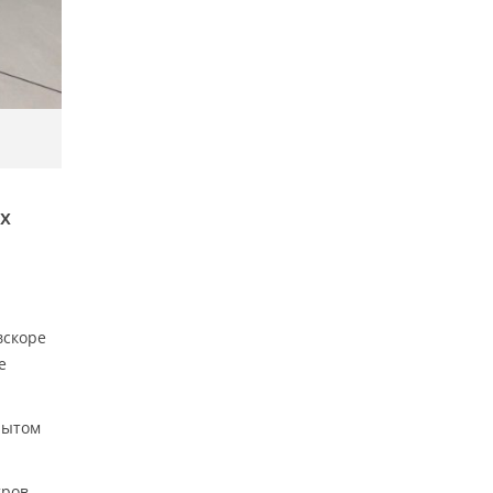
ех
вскоре
е
рытом
тров