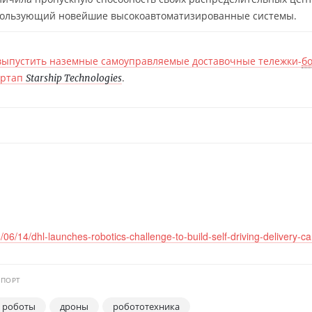
спользующий новейшие высокоавтоматизированные системы.
выпустить наземные самоуправляемые доставочные тележки-
б
артап
.
Starship Technologies
6/14/dhl-launches-robotics-challenge-to-build-self-driving-delivery-ca
СПОРТ
 роботы
дроны
робототехника