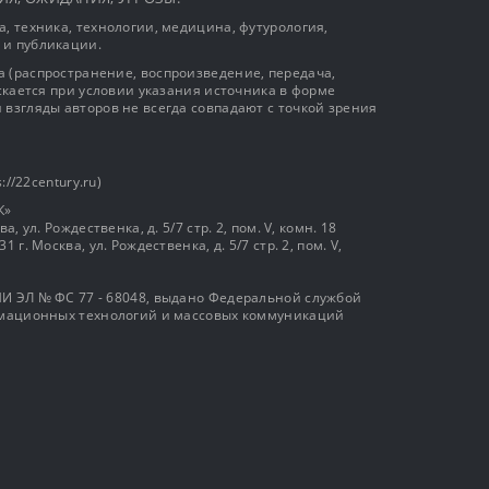
, техника, технологии, медицина, футурология,
 и публикации.
 (распространение, воспроизведение, передача,
ускается при условии указания источника в форме
 взгляды авторов не всегда совпадают с точкой зрения
://22century.ru)
К»
, ул. Рождественка, д. 5/7 стр. 2, пом. V, комн. 18
г. Москва, ул. Рождественка, д. 5/7 стр. 2, пом. V,
И ЭЛ № ФС 77 - 68048, выдано Федеральной службой
ормационных технологий и массовых коммуникаций