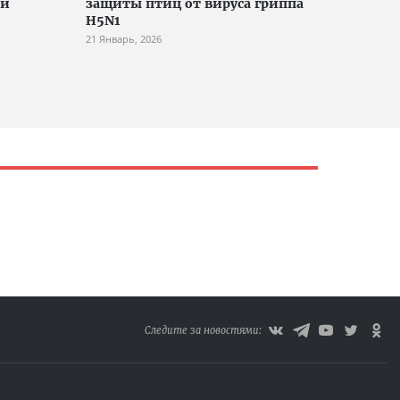
ии
защиты птиц от вируса гриппа
H5N1
21 Январь, 2026
Следите за новостями: