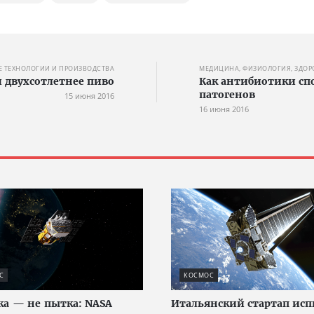
 ТЕХНОЛОГИИ И ПРОИЗВОДСТВА
МЕДИЦИНА, ФИЗИОЛОГИЯ, ЗДОР
 двухсотлетнее пиво
Как антибиотики сп
патогенов
15 июня 2016
16 июня 2016
С
КОСМОС
а — не пытка: NASA
Итальянский стартап исп