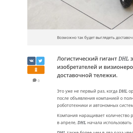
Возможно так будет выглядеть доставо
Логистический гигант
з
DHL
изобретателей и визионеро
доставочной тележки.
0
Это уже не первый раз, когда
ор
DHL
после объявления компанией о полн
робототехники и автономных систем
Компания наращивает количество ро
в апреле,
начала использовать 
DHL
также более чем в два раза ув
DHL