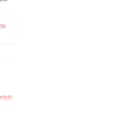
оты
rt/5157