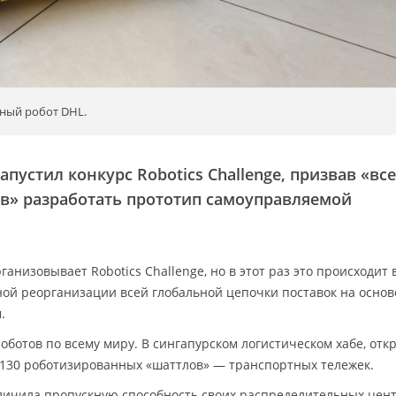
чный робот DHL.
апустил конкурс Robotics Challenge, призвав «вс
в» разработать прототип самоуправляемой
ганизовывает Robotics Challenge, но в этот раз это происходит 
ой реорганизации всей глобальной цепочки поставок на основ
.
ботов по всему миру. В сингапурском логистическом хабе, отк
130 роботизированных «шаттлов» — транспортных тележек.
еличила пропускную способность своих распределительных цен