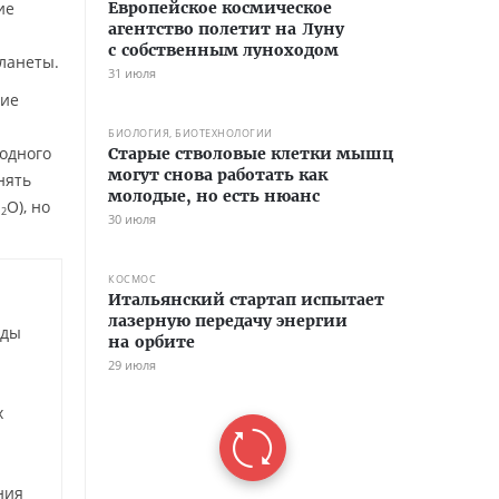
ие
Европейское космическое
агентство полетит на Луну
с собственным луноходом
ланеты.
31 июля
ние
БИОЛОГИЯ, БИОТЕХНОЛОГИИ
лодного
Старые стволовые клетки мышц
могут снова работать как
нять
молодые, но есть нюанс
H
O), но
2
30 июля
КОСМОС
Итальянский стартап испытает
лазерную передачу энергии
оды
на орбите
29 июля
х
ния