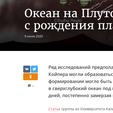
Океан на Плут
с рождения п
9 июля 2020
Ряд исследований предпола
Койпера могли образоватьс
формировании могло быть 
0
в сверхглубокий океан под
дней, постепенно замерзая
Статья
группы из Университета Кал