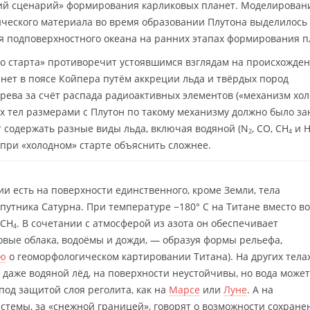
чий сценарий» формирования карликовых планет. Моделирован
ического материала во время образовании Плутона выделилось
я подповерхностного океана на ранних этапах формирования п
о старта» противоречит устоявшимся взглядам на происхожде
нет в поясе Койпера путём аккреции льда и твёрдых пород
рева за счёт распада радиоактивных элементов («механизм хо
х тел размерами с Плутон по такому механизму должно было за
т содержать разные виды льда, включая водяной (N
, CO, CH
и 
2
4
при «холодном» старте объяснить сложнее.
и есть на поверхности единственного, кроме Земли, тела
путника Сатурна. При температуре −180° C на Титане вместо в
 CH
. В сочетании с атмосферой из азота он обеспечивает
4
вые облака, водоёмы и дожди, — образуя формы рельефа,
ью
о геоморфологическом картировании Титана). На других тела
 даже водяной лёд, на поверхности неустойчивы, но вода может
под защитой слоя реголита, как на
Марсе
или
Луне
. А на
стемы, за «снежной границей», говорят о возможности сохране