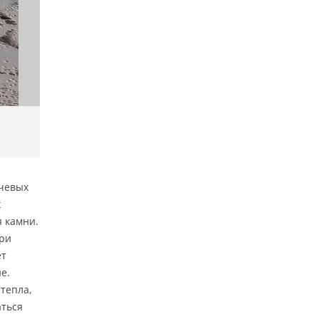
ючевых
х
 камни.
при
ёт
е.
тепла,
ться