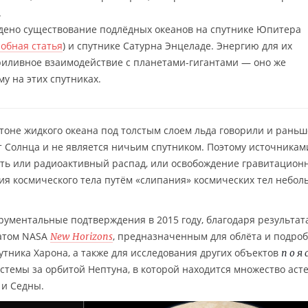
.
дено существование подлёдных океанов на спутнике Юпитера
обная статья
) и спутнике Сатурна Энцеладе. Энергию для их
риливное взаимодействие с планетами-гигантами — оно же
у на этих спутниках.
оне жидкого океана под толстым слоем льда говорили и раньш
т Солнца и не является ничьим спутником. Поэтому источникам
быть или радиоактивный распад, или освобождение гравитацион
я космического тела путём «слипания» космических тел небол
рументальные подтверждения в 2015 году, благодаря результат
ратом NASA
, предназначенным для облёта и подро
New Horizons
утника Харона, а также для исследования других объектов
поя
темы за орбитой Нептуна, в которой находится множество аст
 и Седны.