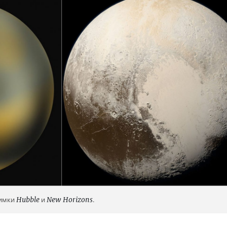
нимки
Hubble
и
New Horizons
.