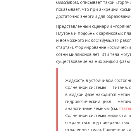
, описывает такой «горя
Geosciences
показывает, что при аккреции косм
достаточно энергии для образовани
Представленный сценарий «горячег
Плутона и подобных карликовых пла
и возможного их
последующего
разог
старта»). Формирование космически
сотни миллионов лет. Эти тела могу
существование на них жидкой фазы 
Жидкость в устойчивом состояни
Солнечной системы — Титана, с
в жидкой фазе находится метан
гидрологический цикл — метано
аналогичные земным (см.
стат
Солнечной системы жидкости, и
сохраняться под поверхностью 
отдалённых телах Солнечной си