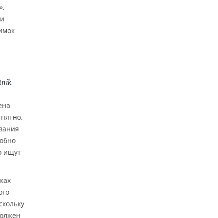
»,
ии
имок
и
tnik
ена
 пятно.
ивания
робно
о ищут
ках
ого
скольку
должен