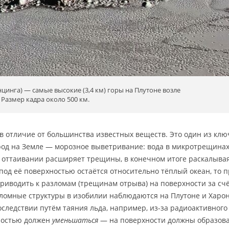
нцинга) — самые высокие (3,4 км) горы на Плутоне возле
. Размер кадра около 500 км.
в отличие от большинства известных веществ. Это один из кл
од на Земле — морозное выветривание: вода в микротрещина
 оттаивании расширяет трещины, в конечном итоге раскалывая
од её поверхностью остаётся относительно тёплый океан, то 
риводить к разломам (трещинам отрыва) на поверхности за сч
ломные структуры в изобилии наблюдаются на Плутоне и Харон
оследствии путём таяния льда, например, из-за радиоактивного 
хностью должен
уменьшаться
— на поверхности должны образова