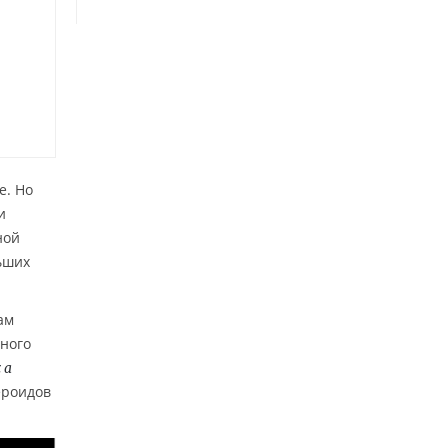
е. Но
и
ной
ьших
ам
бного
са
ероидов