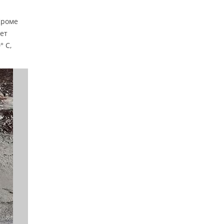
Кроме
ет
° C,