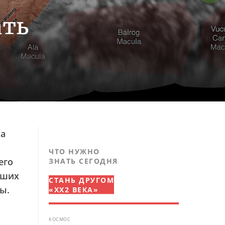
ать
са
ЧТО НУЖНО
его
ЗНАТЬ СЕГОДНЯ
аших
СТАНЬ ДРУГОМ
ы.
«XX2 ВЕКА»
КОСМОС