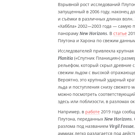
Взрывной рост исследований Плутон
запущенный в 2006 году, наконец д
и съёмки в различных длинах волн.
«Хаббла» 2002—2003 года — самую п
панораму
. В
статье
201
New Horizons
Плутона и Харона по свежим данны
Исследователей привлекла крупная 
(«Спутник Планиция») размер
Planitia
рельефом, который скрыл древние с
свежим льдом с высокой отражающей
Вероятно, это крупный ударный кра
льда и поступления снизу свежего м
можно посмотреть соответствующий
здесь или поблизости, в разломах ок
Например, в
работе
2019 года сооб
Плутона, переданных
.
New Horizons
разлома под названием
Virgil Fossae
аммиак легко разлагается под дейс