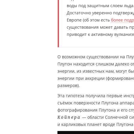
воды под защитным слоем льда
Достаточно уверенно подтверж
Европе (об этом есть
более подр
существования может давать п
приводит к активному вулканизм
О возможном существовании на Плут
Плутон находится слишком далеко о
энергии, из известных нам, могут 
энергии при аккреции (формировани
размеров).
Эта гипотеза получила первые инст
съёмок поверхности Плутона аппа
фотографирования Плутона и его сп
— области Солнечной сис
Койпера
и карликовых планет вроде Плутона