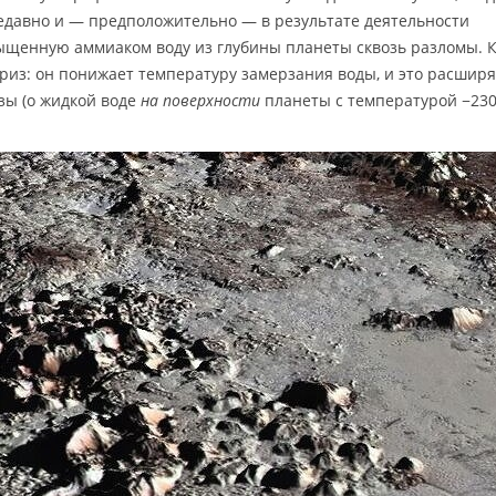
едавно и — предположительно — в результате деятельности
щенную аммиаком воду из глубины планеты сквозь разломы. 
риз: он понижает температуру замерзания воды, и это расширя
зы (о жидкой воде
на поверхности
планеты с температурой −230