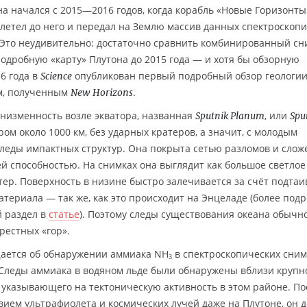
а начался с 2015—2016 годов, когда корабль «Новые Горизонты
олетел до него и передал на Землю массив данных спектроскоп
 Это неудивительно: достаточно сравнить комбинированный сн
одробную «карту» Плутона до 2015 года — и хотя бы обзорную
6 года в
опубликован первый подробный обзор геологи
Science
м, полученным
.
New Horizons
низменность возле экватора, названная
, или
Sputnik Planum
Spu
ом около 1000 км, без ударных кратеров, а значит, с молодым
леды импактных структур. Она покрыта сетью разломов и слож
 способностью. На снимках она выглядит как большое светлое
тер. Поверхность в низине быстро залечивается за счёт подта
атериала — так же, как это происходит на Энцеладе (более под
 раздел в
статье
). Поэтому следы существования океана обычн
рестных «гор».
щается об обнаружении аммиака NH
в спектроскопических сним
3
 Следы аммиака в водяном льде были обнаружены вблизи крупн
, указывающего на тектоническую активность в этом районе. По
твием ультрафиолета и космических лучей даже на Плутоне, он 