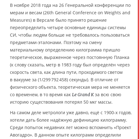
В ноябре 2018 года на 26 Генеральной конференции по
мерам и весам (26th General Conference on Weights and
Measures) в Версале было принято решение
переопределить четыре основные единицы системы
СИ, чтобы людям больше не требовалось пользоваться
предметами-эталонами. Поэтому на смену
материальному определению килограмма пришло
теоретическое, выраженное через постоянную Планка
(к слову сказать, метр в 1983 году был определён через
скорость света, как длина пути, проходимого светом
в вакууме за (1/299 792 458) секунды). В отличие от
физического объекта, теоретическая мера не меняется
со временем, в то время как
за всю свою
Le Grand K
историю существования потерял 50 мкг массы.
На самом деле метрологи уже давно, ещё с 1900-х годов,
хотели дать более надёжную дефиницию килограмму.
Среди попыток недавних лет можно вспомнить «Проект
Авогадро». В данном опыте килограмм определили