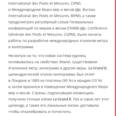
International des Poids et Mesures, CIPM)
и Международное бюро мер и весов (
фр.
Bureau
International des Poids et Mesures, BIPM), а также
предусмотрен регулярный созыв Генеральных
конференций по мерам и весам (ГКМВ) (
фр.
Conférence
Générale des Poids et Mesures, CGPM). Были начаты
работы по разработке международных эталонов метра
и килограмма.
Несмотря на то, что новая система единиц
основывалась на свойствах Земли, существовали
эталонные метр, килограмм и другие меры.
,
Le Grand K
цилиндрический эталон килограмма, был отлит
в Лондоне в 1889 из платины (90 %) и иридия (10 %)
и затем хранился в помещении Международного бюро
мер и весов. Страны, подписавшие конвенцию,
получили точные копии
. Раз в сорок лет этот
Le Grand K
цилиндр, а также его локальные копии, доставали,
чтобы откалибровать и почистить.