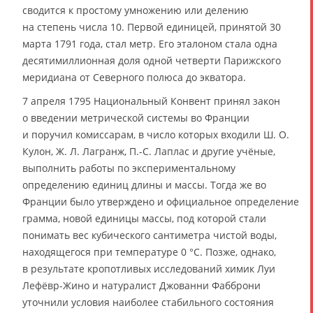
сводится к простому умножению или делению
на степень числа 10. Первой единицей, принятой 30
марта 1791 года, стал метр. Его эталоном стала одна
десятимиллионная доля одной четверти Парижского
меридиана от Северного полюса до экватора.
7 апреля 1795 Национальный Конвент принял закон
о введении метрической системы во Франции
и поручил комиссарам, в число которых входили Ш. О.
Кулон, Ж. Л. Лагранж, П.-С. Лаплас и другие учёные,
выполнить работы по экспериментальному
определению единиц длины и массы. Тогда же во
Франции было утверждено и официальное определение
грамма, новой единицы массы, под которой стали
понимать вес кубического сантиметра чистой воды,
находящегося при температуре 0 °C. Позже, однако,
в результате кропотливых исследований химик Луи
Лефёвр-Жино и натуралист Джованни Фабброни
уточнили условия наиболее стабильного состояния