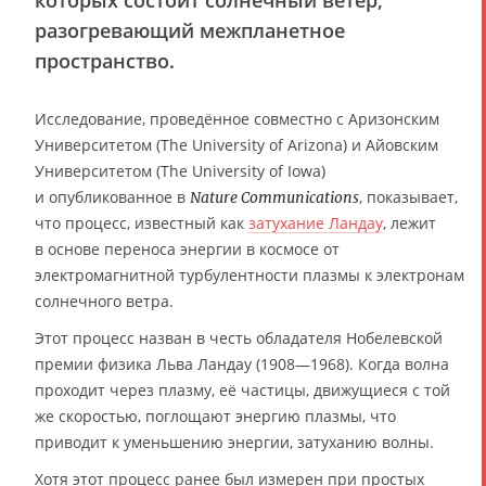
разогревающий межпланетное
пространство.
Исследование, проведённое совместно с Аризонским
Университетом (The University of Arizona) и Айовским
Университетом (The University of Iowa)
и опубликованное в
, показывает,
Nature Communications
что процесс, известный как
затухание Ландау
, лежит
в основе переноса энергии в космосе от
электромагнитной турбулентности плазмы к электронам
солнечного ветра.
Этот процесс назван в честь обладателя Нобелевской
премии физика Льва Ландау (1908—1968). Когда волна
проходит через плазму, её частицы, движущиеся с той
же скоростью, поглощают энергию плазмы, что
приводит к уменьшению энергии, затуханию волны.
Хотя этот процесс ранее был измерен при простых