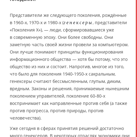
Представители же следующего поколения, рождённые
в 1960-х, 1970-х и 1980-х (
, представители
генексеры
«Поколения X»), — люди, сформировавшиеся уже
в современную эпоху. Они более свободны. Они
заметную часть своей жизни провели за компьютером.
Они лучше понимают принципы функционирования
информационного общества — хотя бы потому, что это
общество из них и состоит. Напротив, многое из того,
что было для поколения 1940-1950-х сакральным,
генексеры считают бессмысленным, глупым, диким,
вредным. Законы и решения, принимаемые нынешним
поколением управителей, поколение 60-80-х
воспринимает как направленные против себя (а также
против прогресса, против природы, против
человечества).
Уже сегодня в сферах принятия решений достаточно
много генексеров. В некоторых отраслях экономики они