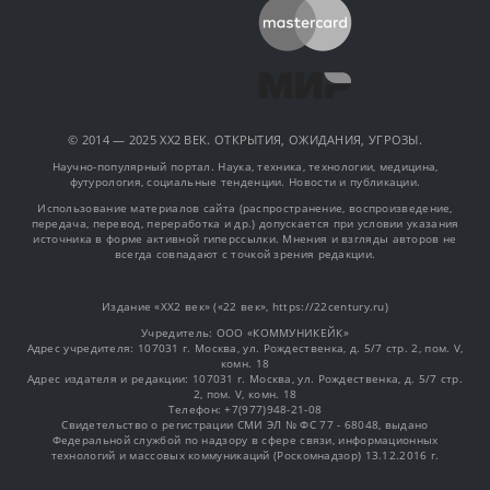
© 2014 — 2025 XX2 ВЕК. ОТКРЫТИЯ, ОЖИДАНИЯ, УГРОЗЫ.
Научно-популярный портал. Наука, техника, технологии, медицина,
футурология, социальные тенденции. Новости и публикации.
Использование материалов сайта (распространение, воспроизведение,
передача, перевод, переработка и др.) допускается при условии указания
источника в форме активной гиперссылки. Мнения и взгляды авторов не
всегда совпадают с точкой зрения редакции.
Издание «XX2 век» («22 век», https://22century.ru)
Учредитель: OOO «КОММУНИКЕЙК»
Адрес учредителя: 107031 г. Москва, ул. Рождественка, д. 5/7 стр. 2, пом. V,
комн. 18
Адрес издателя и редакции: 107031 г. Москва, ул. Рождественка, д. 5/7 стр.
2, пом. V, комн. 18
Телефон: +7(977)948-21-08
Свидетельство о регистрации СМИ ЭЛ № ФС 77 - 68048, выдано
Федеральной службой по надзору в сфере связи, информационных
технологий и массовых коммуникаций (Роскомнадзор) 13.12.2016 г.