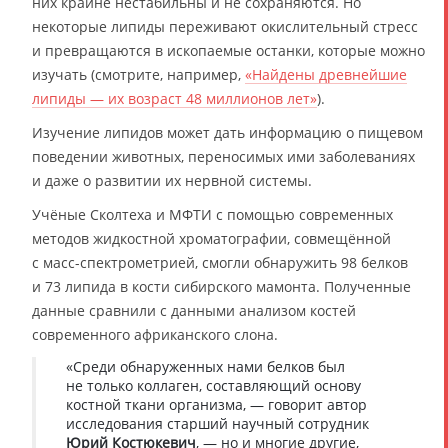
них крайне нестабильны и не сохраняются. Но
некоторые липиды переживают окислительный стресс
и превращаются в ископаемые останки, которые можно
изучать (смотрите, например,
«Найдены древнейшие
липиды — их возраст 48 миллионов лет»
).
Изучение липидов может дать информацию о пищевом
поведении животных, переносимых ими заболеваниях
и даже о развитии их нервной системы.
Учёные Сколтеха и МФТИ с помощью современных
методов жидкостной хроматографии, совмещённой
с масс-спектрометрией, смогли обнаружить 98 белков
и 73 липида в кости сибирского мамонта. Полученные
данные сравнили с данными анализом костей
современного африканского слона.
«Среди обнаруженных нами белков был
не только коллаген, составляющий основу
костной ткани организма, — говорит автор
исследования старший научный сотрудник
Юрий Костюкевич
, — но и многие другие,