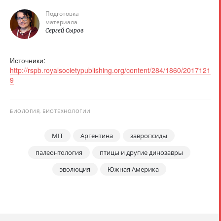
Подготовка
материала
Сергей Сыров
Источники:
http://rspb.royalsocietypublishing.org/content/284/1860/2017121
9
БИОЛОГИЯ, БИОТЕХНОЛОГИИ
MIT
Аргентина
завропсиды
палеонтология
птицы и другие динозавры
эволюция
Южная Америка