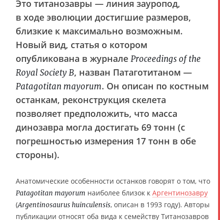
Это титанозавры — линия зауропод,
в ходе эволюции достигшие размеров,
близкие к максимально возможным.
Новый вид, статья о котором
опубликована в журнале
Proceedings of the
, назван Патаготитаном —
Royal Society B
. Он описан по костным
Patagotitan mayorum
останкам, реконструкция скелета
позволяет предположить, что масса
динозавра могла достигать 69 тонн (с
погрешностью измерения 17 тонн в обе
стороны).
Анатомические особенности останков говорят о том, что
наиболее близок к
Аргентинозавру
Patagotitan mayorum
(
, описан в 1993 году). Авторы
Argentinosaurus huinculensis
публикации относят оба вида к семейству Титанозавров