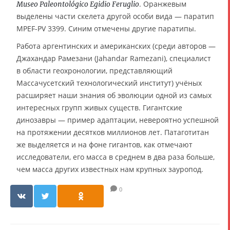
. Оранжевым
Museo Paleontológico Egidio Feruglio
выделены части скелета другой особи вида — паратип
MPEF-PV 3399. Синим отмечены другие паратипы.
Работа аргентинских и американских (среди авторов —
Джахандар Рамезани (Jahandar Ramezani), специалист
в области геохронологии, представляющий
Массачусетский технологический институт) учёных
расширяет наши знания об эволюции одной из самых
интересных групп живых существ. Гигантские
динозавры — пример адаптации, невероятно успешной
на протяжении десятков миллионов лет. Патаготитан
же выделяется и на фоне гигантов, как отмечают
исследователи, его масса в среднем в два раза больше,
чем масса других известных нам крупных зауропод.
0