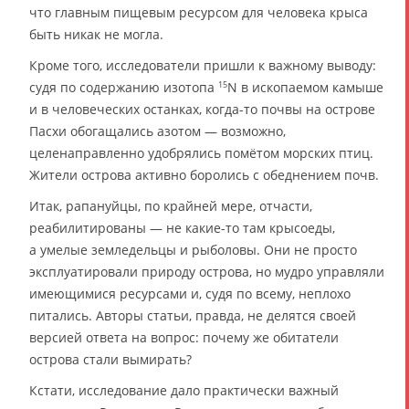
что главным пищевым ресурсом для человека крыса
быть никак не могла.
Кроме того, исследователи пришли к важному выводу:
судя по содержанию изотопа
N в ископаемом камыше
15
и в человеческих останках, когда-то почвы на острове
Пасхи обогащались азотом — возможно,
целенаправленно удобрялись помётом морских птиц.
Жители острова активно боролись с обеднением почв.
Итак, рапануйцы, по крайней мере, отчасти,
реабилитированы — не какие-то там крысоеды,
а умелые земледельцы и рыболовы. Они не просто
эксплуатировали природу острова, но мудро управляли
имеющимися ресурсами и, судя по всему, неплохо
питались. Авторы статьи, правда, не делятся своей
версией ответа на вопрос: почему же обитатели
острова стали вымирать?
Кстати, исследование дало практически важный