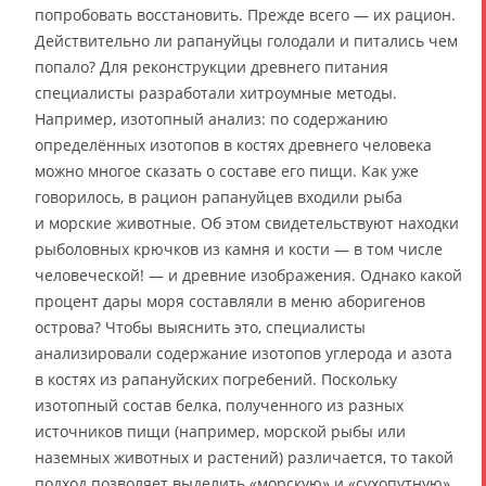
попробовать восстановить. Прежде всего — их рацион.
Действительно ли рапануйцы голодали и питались чем
попало? Для реконструкции древнего питания
специалисты разработали хитроумные методы.
Например, изотопный анализ: по содержанию
определённых изотопов в костях древнего человека
можно многое сказать о составе его пищи. Как уже
говорилось, в рацион рапануйцев входили рыба
и морские животные. Об этом свидетельствуют находки
рыболовных крючков из камня и кости — в том числе
человеческой! — и древние изображения. Однако какой
процент дары моря составляли в меню аборигенов
острова? Чтобы выяснить это, специалисты
анализировали содержание изотопов углерода и азота
в костях из рапануйских погребений. Поскольку
изотопный состав белка, полученного из разных
источников пищи (например, морской рыбы или
наземных животных и растений) различается, то такой
подход позволяет выделить «морскую» и «сухопутную»