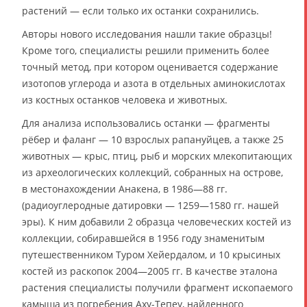
растений — если только их останки сохранились.
Авторы нового исследования нашли такие образцы!
Кроме того, специалисты решили применить более
точный метод, при котором оценивается содержание
изотопов углерода и азота в отдельных аминокислотах
из костных останков человека и животных.
Для анализа использовались останки — фрагменты
рёбер и фаланг — 10 взрослых рапануйцев, а также 25
животных — крыс, птиц, рыб и морских млекопитающих
из археологических коллекций, собранных на острове,
в местонахождении Анакена, в 1986—88 гг.
(радиоуглеродные датировки — 1259—1580 гг. нашей
эры). К ним добавили 2 образца человеческих костей из
коллекции, собиравшейся в 1956 году знаменитым
путешественником Туром Хейердалом, и 10 крысиных
костей из раскопок 2004—2005 гг. В качестве эталона
растения специалисты получили фрагмент ископаемого
камыша из погребения Аху-Тепеу, найденного