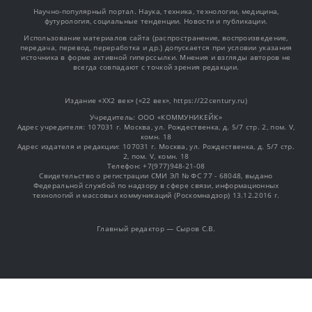
Научно-популярный портал. Наука, техника, технологии, медицина,
футурология, социальные тенденции. Новости и публикации.
Использование материалов сайта (распространение, воспроизведение,
передача, перевод, переработка и др.) допускается при условии указания
источника в форме активной гиперссылки. Мнения и взгляды авторов не
всегда совпадают с точкой зрения редакции.
Издание «XX2 век» («22 век», https://22century.ru)
Учредитель: OOO «КОММУНИКЕЙК»
Адрес учредителя: 107031 г. Москва, ул. Рождественка, д. 5/7 стр. 2, пом. V,
комн. 18
Адрес издателя и редакции: 107031 г. Москва, ул. Рождественка, д. 5/7 стр.
2, пом. V, комн. 18
Телефон: +7(977)948-21-08
Свидетельство о регистрации СМИ ЭЛ № ФС 77 - 68048, выдано
Федеральной службой по надзору в сфере связи, информационных
технологий и массовых коммуникаций (Роскомнадзор) 13.12.2016 г.
Главный редактор — Сыров С.В.