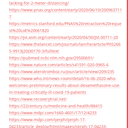
lacking-for-2-meter-distancing/
https://www.pnas.org/content/early/2020/06/10/200963711
7
https://metrics.stanford.edu/PNAS%20retraction%20reque
st%20LoE%20061820
https://jvi.asm.org/content/early/2020/04/30/JVI.00711-20
https://www.thelancet.com/journals/lanrhe/article/PIIS266
5-9913(20)30170-3/fulltext
https://pubmed.ncbi.nlm.nih.gov/29500691/
https://www.nature.com/articles/s41591-020-0965-6
https://www.aterotromboz.ru/jour/article/view/209/235
https://www.who.int/news-room/detail/16-06-2020-who-
welcomes-preliminary-results-about-dexamethasone-use-
in-treating-critically-ill-covid-19-patients
https://www.recoverytrial.net/
https://22century.ru/medicine-and-health/88415
https://www.mdpi.com/1660-4601/17/12/4233
https://www.mdpi.com/ijerph/ijerph-17-
04233/article_deploy/html/images/ijerph-17-04233-