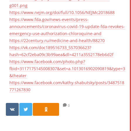
g001.png
https://www.nejm.org/doi/full/10.1056/NEJMc2018688
https://www.fda.gov/news-events/press-
announcements/coronavirus-covid-19-update-fda-revokes-
emergency-use-authorization-chloroquine-and
https://22century.ru/medicine-and-health/88270
https://vk.com/doc189516733_557036623?
hash=62cf2eba09c3b99aea&dl=4211a3552178eb6d2f
https://www.facebook.com/photo.php?
fbid=3117175145008307&set=a.1013016902090819&type=3
&theater
https://www.facebook.com/kathy.shabutsky/posts/3487518
771267830
0