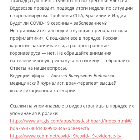
Тринадцатую ночь с субботы на воскресенье Алексей
Водовозов проводит, подводя итоги недели по ситуации
с коронавирусом. Проблемы США, Бразилии и Индии.
Будет ли COVID-19 сезонным заболеванием?
Не принимайте сильнодействующие препараты «для
профилактики». С кошками всё в порядке. Россия:
карантин заканчивается, а распространение
коронавируса — нет. Не обращайте внимания
на телевизионную рекламу, а на гигиену — обращайте.
Ответы на наши вопросы.
Ведущий эфира —
Алексей Валерьевич Водовозов
,
медицинский журналист, врач-терапевт высшей
квалификационной категории.
Ссылки на упоминаемые в видео страницы в порядке их
упоминания в ролике:
https://www.arcgis.com/apps/opsdashboard/index.html#/
bda7594740fd40299423467b48e9ecf6
https://www.cebm.net/covid-19/covid-19-evidence-is-