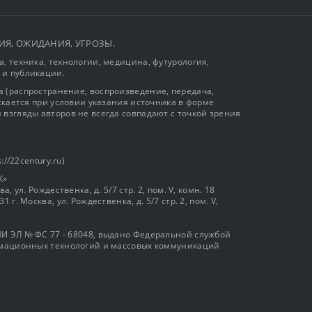
ЫТИЯ, ОЖИДАНИЯ, УГРОЗЫ.
, техника, технологии, медицина, футурология,
 и публикации.
 (распространение, воспроизведение, передача,
ускается при условии указания источника в форме
 взгляды авторов не всегда совпадают с точкой зрения
://22century.ru)
К»
, ул. Рождественка, д. 5/7 стр. 2, пом. V, комн. 18
г. Москва, ул. Рождественка, д. 5/7 стр. 2, пом. V,
И ЭЛ № ФС 77 - 68048, выдано Федеральной службой
ормационных технологий и массовых коммуникаций