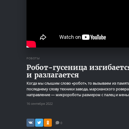
РОБОТЫ
Робот-гусеница изгибаетс
и разлагается
Когда мы слышим слово «робот», то вызываем из пам
последнему слову техники завода, марсианского ровера
направление — микророботы размером с палец и меньш
16 сентября 2022
0