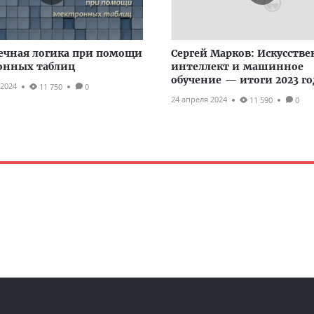
ечная логика при помощи
Сергей Марков: Искусств
онных таблиц
интеллект и машинное
обучение — итоги 2023 го
 2024
11 750
0
24 апреля 2024
11 590
0