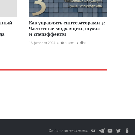
енный
Как управлять синтезаторами 3:
Частотные модуляции, шумы
да
и спецэффекты
16 февраля 2024
10 881
0
Следите за новостями: