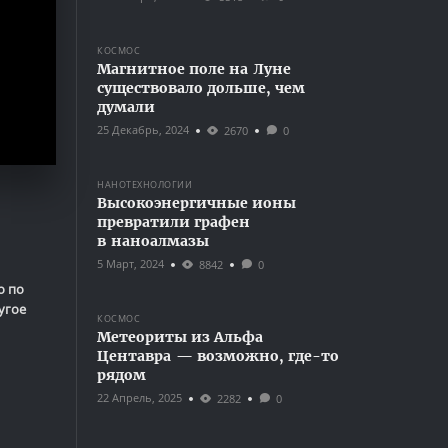
КОСМОС
Магнитное поле на Луне
существовало дольше, чем
думали
25 Декабрь, 2024
2670
0
НАНОТЕХНОЛОГИИ
Высокоэнергичные ионы
превратили графен
в наноалмазы
5 Март, 2024
8842
0
о по
угое
КОСМОС
Метеориты из Альфа
Центавра — возможно, где-то
рядом
22 Апрель, 2025
2282
0