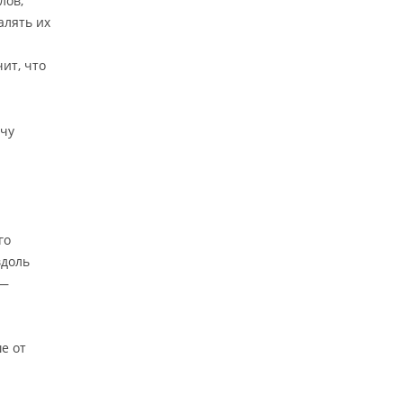
лов,
алять их
ит, что
ачу
го
вдоль
 —
е от