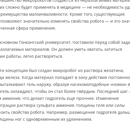
ольшинство микророботов создаются из неразлагаемых материа
то их сложно будет применять в медицине — не необходимость уд
преимущества малоинвазивности. Кроме того, существующие
 позволяют значительно изменять свойства робота — и это знач
ниченная сфера применения.
сновном Гонконгский университет, поставили перед собой зад
азлагаемых материалов. Он должен уметь хватать, катиться
ии работы, легко растворяться.
ти концепции был создан микроробот из раствора желатина,
а железа. Когда материал попадает в зону действия постоянно
выталкивают гель наружу, образуя насекомоподобные «ножки» 
огель охлаждают, чтобы он стал более твёрдым. Последний шаг
 аммония, что делает гидрогель ещё прочнее. Изменение
трации раствора сульфата аммония, толщины геля или силы
оить свойства робота. Например, размещение гидрогеля дальш
лщины ног с одновременным их удлинением.