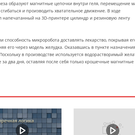
леза образуют магнитные цепочки внутри геля, перемещение м
 сгибаться и производить хватательное движение. В ходе
л напечатанный на 3D-принтере цилиндр и резиновую ленту
ли способность микроробота доставлять лекарство, покрывая ег
няя его через модель желудка. Оказавшись в пункте назначения
 Поскольку в производстве используется водорастворимый жела
е за два дня, оставляя после себя только крошечные магнитные