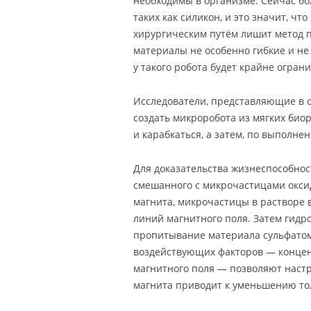
необходимы в организме. Сейчас б
таких как силикон, и это значит, ч
хирургическим путём лишит метод 
материалы не особенно гибкие и не
у такого робота будет крайне огра
Исследователи, представляющие в о
создать микроробота из мягких биор
и карабкаться, а затем, по выполнен
Для доказательства жизнеспособнос
смешанного с микрочастицами оксид
магнита, микрочастицы в растворе 
линий магнитного поля. Затем гидр
пропитывание материала сульфатом
воздействующих факторов — концен
магнитного поля — позволяют настр
магнита приводит к уменьшению то