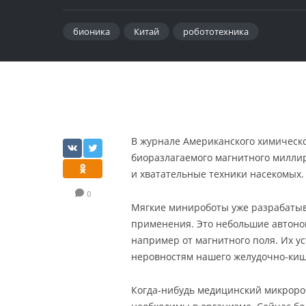
бионика
Китай
робототехника
В журнале Американского химическ
биоразлагаемого магнитного милли
и хватательные техники насекомых.
0
Мягкие минироботы уже разрабаты
применения. Это небольшие автоном
например от магнитного поля. Их у
неровностям нашего желудочно-киш
Когда-нибудь медицинский микророб