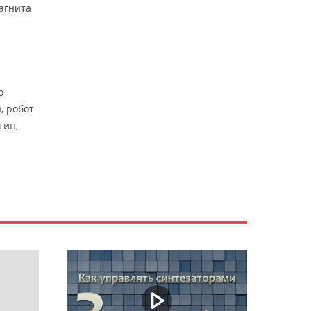
агнита
о
, робот
тин,