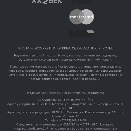
© 2014 — 2025 XX2 ВЕК. ОТКРЫТИЯ, ОЖИДАНИЯ, УГРОЗЫ.
Научно-популярный портал. Наука, техника, технологии, медицина,
футурология, социальные тенденции. Новости и публикации.
Использование материалов сайта (распространение, воспроизведение,
передача, перевод, переработка и др.) допускается при условии указания
источника в форме активной гиперссылки. Мнения и взгляды авторов не
всегда совпадают с точкой зрения редакции.
Издание «XX2 век» («22 век», https://22century.ru)
Учредитель: OOO «КОММУНИКЕЙК»
Адрес учредителя: 107031 г. Москва, ул. Рождественка, д. 5/7 стр. 2, пом. V,
комн. 18
Адрес издателя и редакции: 107031 г. Москва, ул. Рождественка, д. 5/7 стр.
2, пом. V, комн. 18
Телефон: +7(977)948-21-08
Свидетельство о регистрации СМИ ЭЛ № ФС 77 - 68048, выдано
Федеральной службой по надзору в сфере связи, информационных