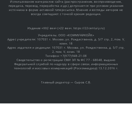
Использование материалов сайта (распространение, воспроизведение,
передача, перевод, переработка и др.) допускается при условии указания
источника в форме активной гиперссылки. Мнения и взгляды авторов не
всегда совпадают с точкой зрения редакции.
Издание «XX2 век» («22 век», https://22century.ru)
Учредитель: OOO «КОММУНИКЕЙК»
Адрес учредителя: 107031 г. Москва, ул. Рождественка, д. 5/7 стр. 2, пом. V,
комн. 18
Адрес издателя и редакции: 107031 г. Москва, ул. Рождественка, д. 5/7 стр.
2, пом. V, комн. 18
Телефон: +7(977)948-21-08
Свидетельство о регистрации СМИ ЭЛ № ФС 77 - 68048, выдано
Федеральной службой по надзору в сфере связи, информационных
технологий и массовых коммуникаций (Роскомнадзор) 13.12.2016 г.
Главный редактор — Сыров С.В.