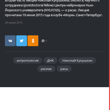
Вторая часть лекции Николая Кукушкина, биолога, научного
сотрудника (postdoctoral fellow) Центра нейронауки Нью-
Йоркского университета (NYU/CNS), — о расах. Лекция
прочитана 19 июня 2015 года в клубе «Море», Санкт-Петербург.
29 июня 2015
1
антропология
ДНК
Николай Кукушкин
расизм
расы