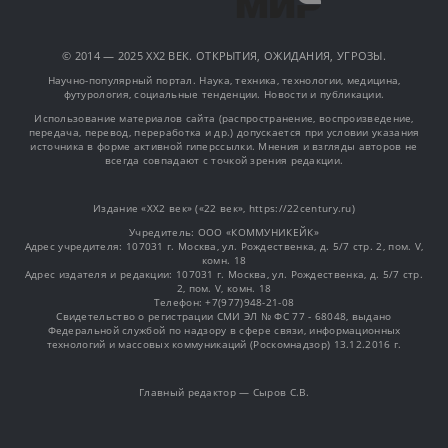
© 2014 — 2025 XX2 ВЕК. ОТКРЫТИЯ, ОЖИДАНИЯ, УГРОЗЫ.
Научно-популярный портал. Наука, техника, технологии, медицина,
футурология, социальные тенденции. Новости и публикации.
Использование материалов сайта (распространение, воспроизведение,
передача, перевод, переработка и др.) допускается при условии указания
источника в форме активной гиперссылки. Мнения и взгляды авторов не
всегда совпадают с точкой зрения редакции.
Издание «XX2 век» («22 век», https://22century.ru)
Учредитель: OOO «КОММУНИКЕЙК»
Адрес учредителя: 107031 г. Москва, ул. Рождественка, д. 5/7 стр. 2, пом. V,
комн. 18
Адрес издателя и редакции: 107031 г. Москва, ул. Рождественка, д. 5/7 стр.
2, пом. V, комн. 18
Телефон: +7(977)948-21-08
Свидетельство о регистрации СМИ ЭЛ № ФС 77 - 68048, выдано
Федеральной службой по надзору в сфере связи, информационных
технологий и массовых коммуникаций (Роскомнадзор) 13.12.2016 г.
Главный редактор — Сыров С.В.