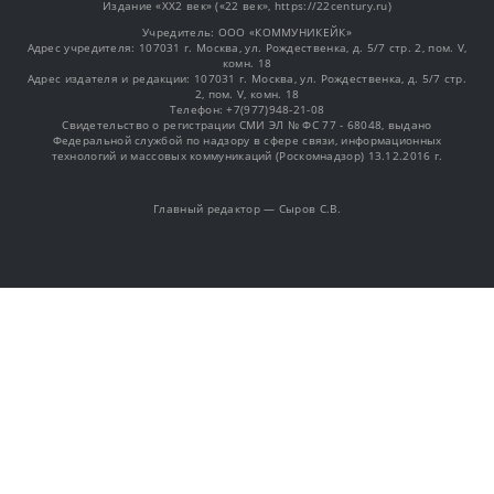
Издание «XX2 век» («22 век», https://22century.ru)
Учредитель: OOO «КОММУНИКЕЙК»
Адрес учредителя: 107031 г. Москва, ул. Рождественка, д. 5/7 стр. 2, пом. V,
комн. 18
Адрес издателя и редакции: 107031 г. Москва, ул. Рождественка, д. 5/7 стр.
2, пом. V, комн. 18
Телефон: +7(977)948-21-08
Свидетельство о регистрации СМИ ЭЛ № ФС 77 - 68048, выдано
Федеральной службой по надзору в сфере связи, информационных
технологий и массовых коммуникаций (Роскомнадзор) 13.12.2016 г.
Главный редактор — Сыров С.В.