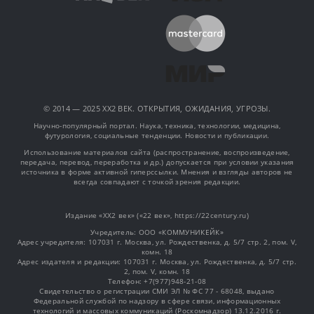
© 2014 — 2025 XX2 ВЕК. ОТКРЫТИЯ, ОЖИДАНИЯ, УГРОЗЫ.
Научно-популярный портал. Наука, техника, технологии, медицина,
футурология, социальные тенденции. Новости и публикации.
Использование материалов сайта (распространение, воспроизведение,
передача, перевод, переработка и др.) допускается при условии указания
источника в форме активной гиперссылки. Мнения и взгляды авторов не
всегда совпадают с точкой зрения редакции.
Издание «XX2 век» («22 век», https://22century.ru)
Учредитель: OOO «КОММУНИКЕЙК»
Адрес учредителя: 107031 г. Москва, ул. Рождественка, д. 5/7 стр. 2, пом. V,
комн. 18
Адрес издателя и редакции: 107031 г. Москва, ул. Рождественка, д. 5/7 стр.
2, пом. V, комн. 18
Телефон: +7(977)948-21-08
Свидетельство о регистрации СМИ ЭЛ № ФС 77 - 68048, выдано
Федеральной службой по надзору в сфере связи, информационных
технологий и массовых коммуникаций (Роскомнадзор) 13.12.2016 г.