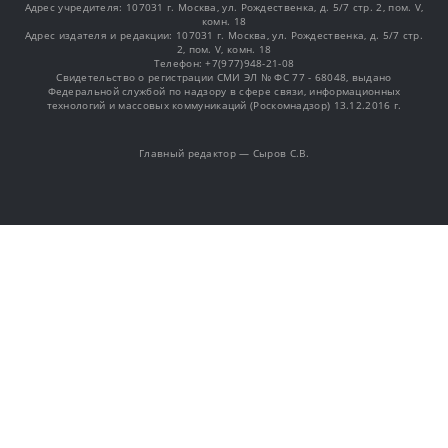
Адрес учредителя: 107031 г. Москва, ул. Рождественка, д. 5/7 стр. 2, пом. V,
комн. 18
Адрес издателя и редакции: 107031 г. Москва, ул. Рождественка, д. 5/7 стр.
2, пом. V, комн. 18
Телефон: +7(977)948-21-08
Свидетельство о регистрации СМИ ЭЛ № ФС 77 - 68048, выдано
Федеральной службой по надзору в сфере связи, информационных
технологий и массовых коммуникаций (Роскомнадзор) 13.12.2016 г.
Главный редактор — Сыров С.В.