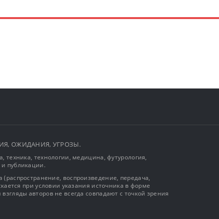
ЫТИЯ, ОЖИДАНИЯ, УГРОЗЫ.
, техника, технологии, медицина, футурология,
 и публикации.
 (распространение, воспроизведение, передача,
ускается при условии указания источника в форме
 взгляды авторов не всегда совпадают с точкой зрения